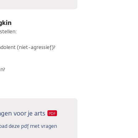
gkin
stellen:
dolent (niet-agressief)?
en?
gen voor je arts
PDF
oad deze pdf met vragen