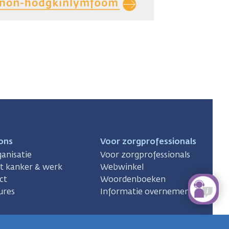
ons
Voor zorgprofessionals
anisatie
Voor zorgprofessionals
ct kanker & werk
Webwinkel
ct
Woordenboeken
ures
Informatie overnemen