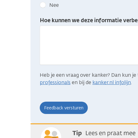
kanker.nl
Nee
feedback:
Heb
Hoe kunnen we deze informatie verbe
je
gevonden
wat
je
zocht?
Heb je een vraag over kanker? Dan kun je 
professionals
en bij de
kanker.nl infolijn
.