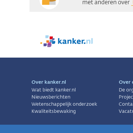
We
zijn
er
voor
je.
Kanker.nl
Over kanker.nl
Over 
Wat biedt kanker.nl
De org
Nieuwsberichten
Proje
Wetenschappelijk onderzoek
Conta
Kwaliteitsbewaking
Vacat