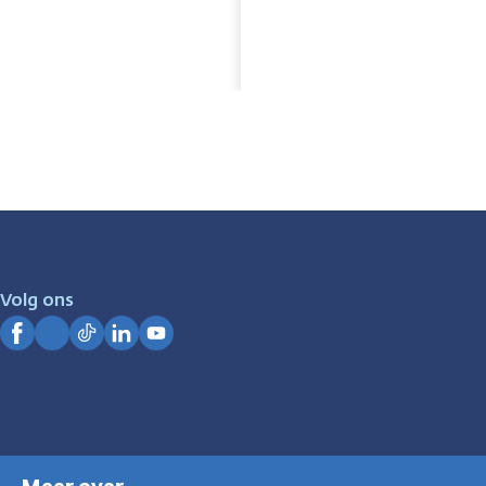
Volg ons
Facebook
Instagram
TikTok
LinkedIn
YouTube