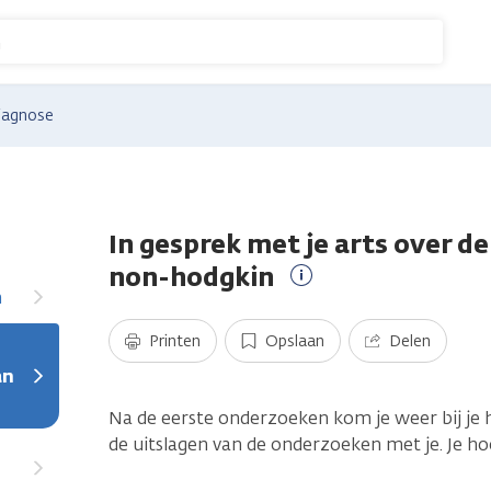
n
iagnose
In gesprek met je arts over d
non-hodgkin
n
Meer
informatie
Printen
Opslaan
Delen
an
Na de eerste onderzoeken kom je weer bij je h
de uitslagen van de onderzoeken met je. Je ho