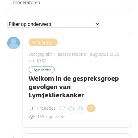
moderatoren
Gespreksonderwerpen
Moderator
vastgeplakt - laatste reactie 1 augustus 2026
om 10.50
Login vereist
Welkom in de gespreksgroep
gevolgen van
Lymfeklierkanker
Inloggen om een
1 reacties
7
reactie te plaatsen
169 x gelezen