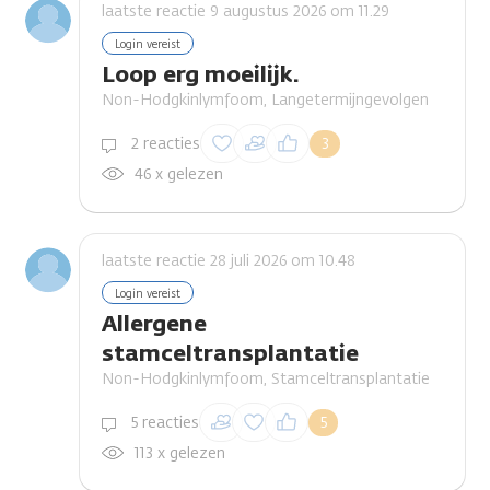
laatste reactie 9 augustus 2026 om 11.29
Login vereist
Loop erg moeilijk.
Non-Hodgkinlymfoom, Langetermijngevolgen
Inloggen om een
2 reacties
3
reactie te plaatsen
46 x gelezen
laatste reactie 28 juli 2026 om 10.48
Login vereist
Allergene
stamceltransplantatie
Non-Hodgkinlymfoom, Stamceltransplantatie
Inloggen om een
5 reacties
5
reactie te plaatsen
113 x gelezen