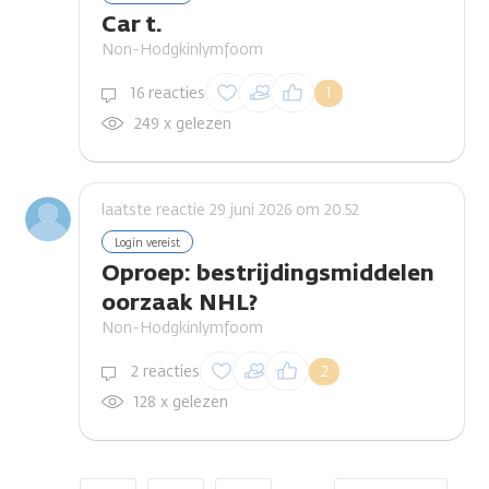
Car t.
Non-Hodgkinlymfoom
Inloggen om een
16 reacties
1
reactie te plaatsen
249 x gelezen
laatste reactie 29 juni 2026 om 20.52
Login vereist
Oproep: bestrijdingsmiddelen
oorzaak NHL?
Non-Hodgkinlymfoom
Inloggen om een
2 reacties
2
reactie te plaatsen
128 x gelezen