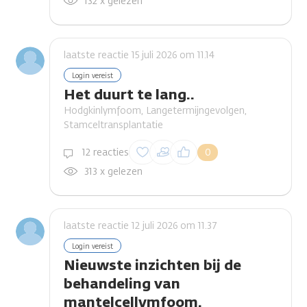
132 x gelezen
laatste reactie 15 juli 2026 om 11.14
Login vereist
Het duurt te lang..
Hodgkinlymfoom, Langetermijngevolgen,
Stamceltransplantatie
Inloggen om een
12 reacties
0
reactie te plaatsen
313 x gelezen
laatste reactie 12 juli 2026 om 11.37
Login vereist
Nieuwste inzichten bij de
behandeling van
mantelcellymfoom.