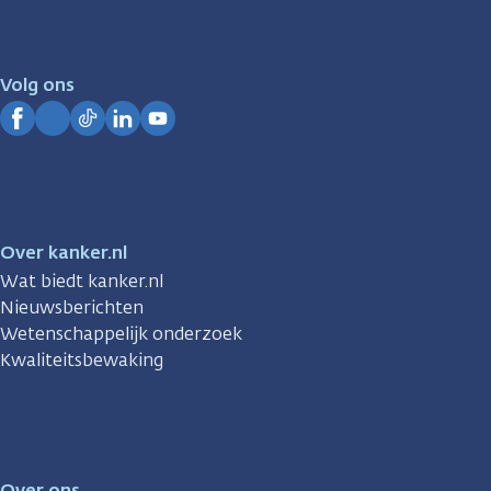
er
voor
je.
Volg ons
Kanker.nl
Facebook
Instagram
TikTok
LinkedIn
YouTube
Over kanker.nl
Wat biedt kanker.nl
Nieuwsberichten
Wetenschappelijk onderzoek
Kwaliteitsbewaking
Over ons