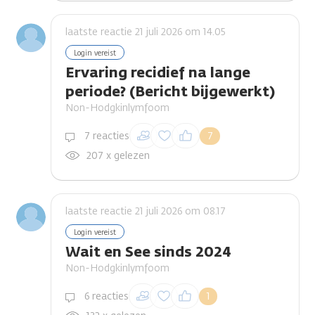
laatste reactie 21 juli 2026 om 14.05
Login vereist
Ervaring recidief na lange
periode? (Bericht bijgewerkt)
Non-Hodgkinlymfoom
Inloggen om een
7 reacties
7
reactie te plaatsen
207 x gelezen
laatste reactie 21 juli 2026 om 08.17
Login vereist
Wait en See sinds 2024
Non-Hodgkinlymfoom
Inloggen om een
6 reacties
1
reactie te plaatsen