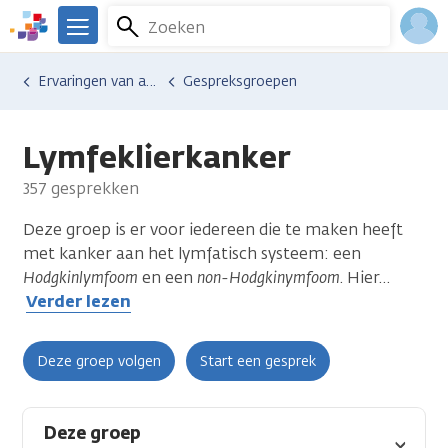
Overslaan
Zoeken
Menu
en
We
naar
zijn
Inlo
Ervaringen van anderen
Gespreksgroepen
de
er
Acco
inhoud
voor
gaan
je.
Lymfeklierkanker
Kanker.nl
357 gesprekken
Deze groep is er voor iedereen die te maken heeft
met kanker aan het lymfatisch systeem: een
Hodgkinlymfoom
en een
non-Hodgkinymfoom
. Hier
…
Verder lezen
Deze groep volgen
Start een gesprek
Deze groep