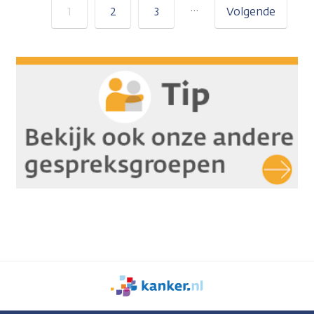
…
1
2
3
Volgende
We
zijn