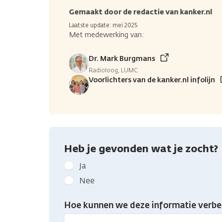
Gemaakt door de redactie van kanker.nl
Laatste update: mei 2025
Met medewerking van:
Dr. Mark Burgmans
Radioloog, LUMC
Voorlichters van de kanker.nl infolijn
Heb je gevonden wat je zocht?
Geef
Ja
kanker.nl
Nee
feedback:
Heb
Hoe kunnen we deze informatie verbe
je