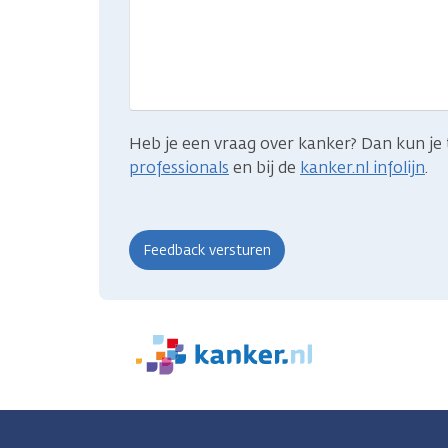
gevonden
wat
je
zocht?
Heb je een vraag over kanker? Dan kun je 
professionals
en bij de
kanker.nl infolijn
.
We
zijn
er
voor