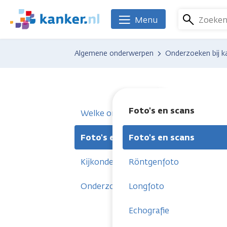
Overslaan
en
Zoeke
Menu
We
naar
zijn
de
er
Algemene onderwerpen
Onderzoeken bij k
inhoud
voor
gaan
je.
Kanker.nl
Foto's en scans
Welke onderzoeken
Foto's en scans
Foto's en scans
Kijkonderzoek
Röntgenfoto
Onderzoek onder de microscoop
Longfoto
Echografie