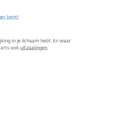
ger bent?
ijking in je lichaam hebt. En waar
e arts ook
uitzaaiingen
.