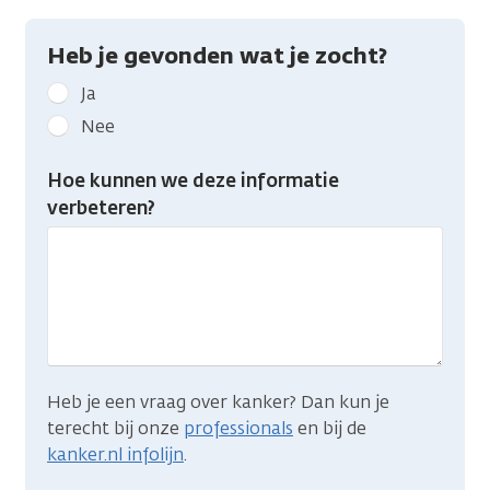
Heb je gevonden wat je zocht?
Geef
Ja
kanker.nl
Nee
feedback:
Heb
Hoe kunnen we deze informatie
je
verbeteren?
gevonden
wat
je
zocht?
Heb je een vraag over kanker? Dan kun je
terecht bij onze
professionals
en bij de
kanker.nl infolijn
.