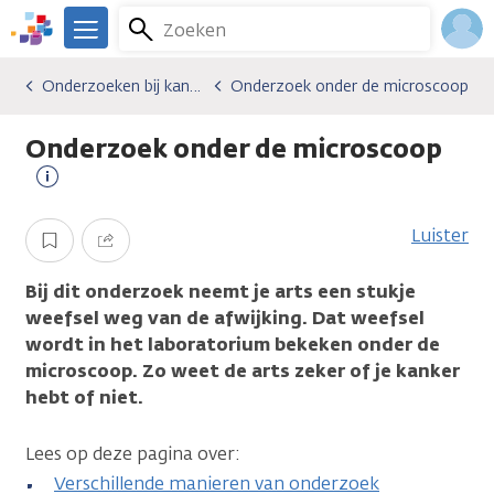
Overslaan
Zoeken
Menu
en
We
naar
zijn
Inlo
Onderzoeken bij kanker
Onderzoek onder de microscoop
Algemene onderwerpen
Onderzoeken bij kanker
Onderzoek onder de microscoop
de
er
Acco
inhoud
voor
Onderzoek onder de microscoop
gaan
je.
Kanker.nl
Meer
informatie
Luister
Opslaan
Delen
Bij dit onderzoek neemt je arts een stukje
weefsel weg van de afwijking. Dat weefsel
wordt in het laboratorium bekeken onder de
microscoop. Zo weet de arts zeker of je kanker
hebt of niet.
Lees op deze pagina over:
Verschillende manieren van onderzoek