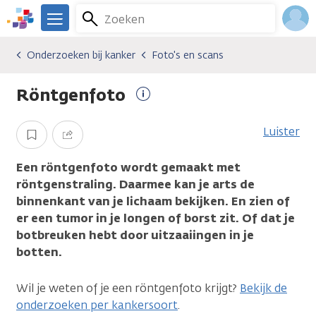
Overslaan
Zoeken
Menu
en
We
naar
zijn
Inlo
Onderzoeken bij kanker
Foto's en scans
Algemene onderwerpen
Onderzoeken bij kanker
Foto's en scans
de
er
Acco
inhoud
voor
Röntgenfoto
gaan
je.
Meer
Kanker.nl
informatie
Luister
Opslaan
Delen
Een röntgenfoto wordt gemaakt met
röntgenstraling. Daarmee kan je arts de
binnenkant van je lichaam bekijken. En zien of
er een tumor in je longen of borst zit. Of dat je
botbreuken hebt door uitzaaiingen in je
botten.
Wil je weten of je een röntgenfoto krijgt?
Bekijk de
onderzoeken per kankersoort
.