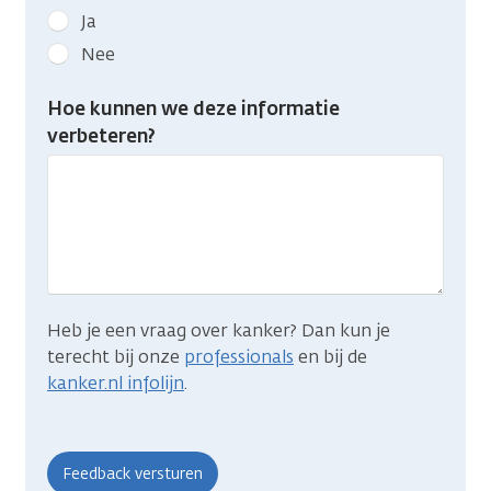
Geef
Ja
kanker.nl
Nee
feedback:
Heb
Hoe kunnen we deze informatie
je
verbeteren?
gevonden
wat
je
zocht?
Heb je een vraag over kanker? Dan kun je
terecht bij onze
professionals
en bij de
kanker.nl infolijn
.