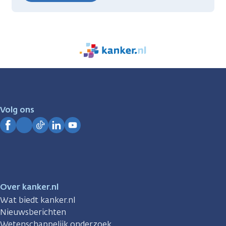
We
zijn
er
voor
je.
Volg ons
Kanker.nl
Facebook
Instagram
TikTok
LinkedIn
YouTube
Over kanker.nl
Wat biedt kanker.nl
Nieuwsberichten
Wetenschappelijk onderzoek