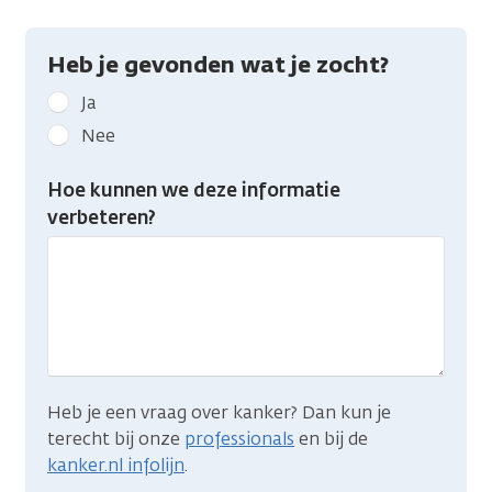
Heb je gevonden wat je zocht?
Geef
Ja
kanker.nl
Nee
feedback:
Heb
Hoe kunnen we deze informatie
je
verbeteren?
gevonden
wat
je
zocht?
Heb je een vraag over kanker? Dan kun je
terecht bij onze
professionals
en bij de
kanker.nl infolijn
.