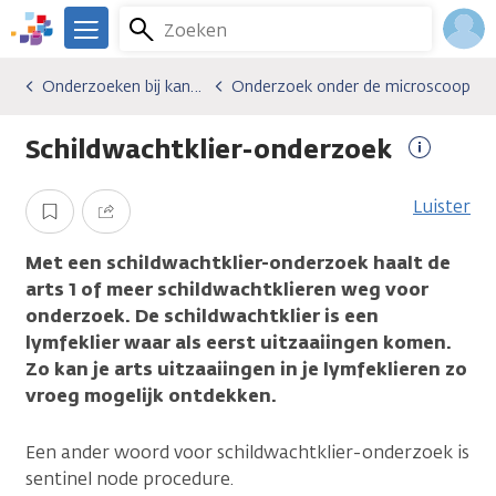
Overslaan
Zoeken
Menu
en
We
naar
zijn
Inlo
Onderzoeken bij kanker
Onderzoek onder de microscoop
Algemene onderwerpen
Onderzoeken bij kanker
Onderzoek onder de microscoop
de
er
Acco
inhoud
voor
Schildwachtklier-onderzoek
gaan
je.
Meer
Kanker.nl
informat
Luister
Opslaan
Delen
Met een schildwachtklier-onderzoek haalt de
arts 1 of meer schildwachtklieren weg voor
onderzoek. De schildwachtklier is een
lymfeklier waar als eerst uitzaaiingen komen.
Zo kan je arts uitzaaiingen in je lymfeklieren zo
vroeg mogelijk ontdekken.
Een ander woord voor schildwachtklier-onderzoek is
sentinel node procedure.