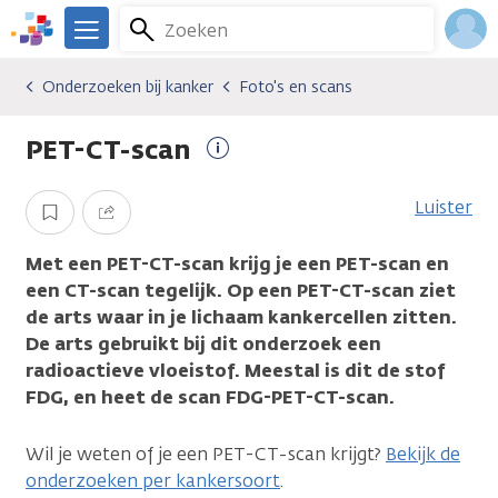
Overslaan
Zoeken
Menu
en
We
naar
zijn
Inlo
Onderzoeken bij kanker
Foto's en scans
Algemene onderwerpen
Onderzoeken bij kanker
Foto's en scans
de
er
Acco
inhoud
voor
PET-CT-scan
gaan
je.
Meer
Kanker.nl
informatie
Luister
Opslaan
Delen
Met een PET-CT-scan krijg je een PET-scan en
een CT-scan tegelijk.
Op een PET-CT-scan ziet
de arts waar in je lichaam kankercellen zitten.
De arts gebruikt bij dit onderzoek een
radioactieve vloeistof. Meestal is dit de stof
FDG, en heet de scan FDG-PET-CT-scan.
Wil je weten of je een PET-CT-scan krijgt?
Bekijk de
onderzoeken per kankersoort
.