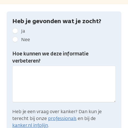
Heb je gevonden wat je zocht?
Geef
Ja
kanker.nl
Nee
feedback:
Heb
Hoe kunnen we deze informatie
je
verbeteren?
gevonden
wat
je
zocht?
Heb je een vraag over kanker? Dan kun je
terecht bij onze
professionals
en bij de
kanker.nl infolijn
.