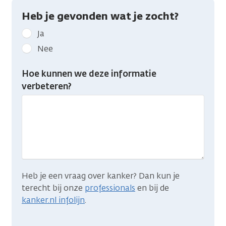
Heb je gevonden wat je zocht?
Geef
Ja
kanker.nl
Nee
feedback:
Heb
Hoe kunnen we deze informatie
je
verbeteren?
gevonden
wat
je
zocht?
Heb je een vraag over kanker? Dan kun je
terecht bij onze
professionals
en bij de
kanker.nl infolijn
.