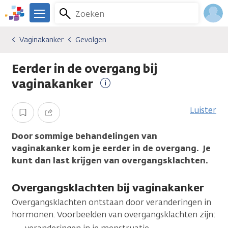
Overslaan
Zoeken
Menu
en
We
naar
zijn
Inlo
Vaginakanker
Gevolgen
Kankersoorten
Vaginakanker
Gevolgen
de
er
Acco
inhoud
voor
Eerder in de overgang bij
gaan
je.
Kanker.nl
vaginakanker
Meer
informatie
Luister
Opslaan
Delen
Door sommige behandelingen van
vaginakanker kom je eerder in de overgang. Je
kunt dan last krijgen van overgangsklachten.
Overgangsklachten bij vaginakanker
Overgangsklachten ontstaan door veranderingen in
hormonen. Voorbeelden van overgangsklachten zijn: