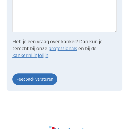
wat
je
zocht?
Heb je een vraag over kanker? Dan kun je
terecht bij onze
professionals
en bij de
kanker.nl infolijn
.