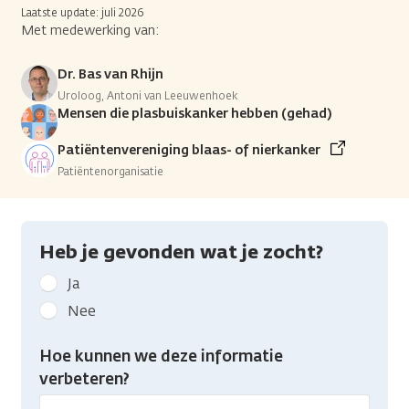
Laatste update: juli 2026
Met medewerking van:
Dr. Bas van Rhijn
Uroloog, Antoni van Leeuwenhoek
Mensen die plasbuiskanker hebben (gehad)
Patiëntenvereniging blaas- of nierkanker
Patiëntenorganisatie
Heb je gevonden wat je zocht?
Geef
Ja
kanker.nl
Nee
feedback:
Heb
Hoe kunnen we deze informatie
je
verbeteren?
gevonden