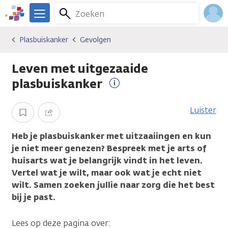
Overslaan
Zoeken
Menu
en
We
naar
zijn
Inlo
Plasbuiskanker
Gevolgen
Kankersoorten
Plasbuiskanker
Gevolgen
de
er
Acco
inhoud
voor
Leven met uitgezaaide
gaan
je.
Kanker.nl
plasbuiskanker
Meer
informatie
Luister
Opslaan
Delen
Heb je plasbuiskanker met uitzaaiingen en kun
je niet meer genezen? Bespreek met je arts of
huisarts wat je belangrijk vindt in het leven.
Vertel wat je wilt, maar ook wat je echt niet
wilt. Samen zoeken jullie naar zorg die het best
bij je past.
Lees op deze pagina over: