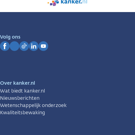
We
zijn
er
voor
je.
Volg ons
Kanker.nl
Facebook
Instagram
TikTok
LinkedIn
YouTube
Over kanker.nl
Wat biedt kanker.nl
Nieuwsberichten
Wetenschappelijk onderzoek
Kwaliteitsbewaking