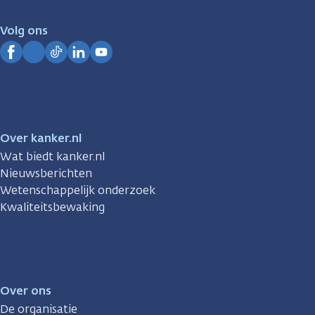
voor
je.
Volg ons
Kanker.nl
Facebook
Instagram
TikTok
LinkedIn
YouTube
Over kanker.nl
Wat biedt kanker.nl
Nieuwsberichten
Wetenschappelijk onderzoek
Kwaliteitsbewaking
Over ons
De organisatie