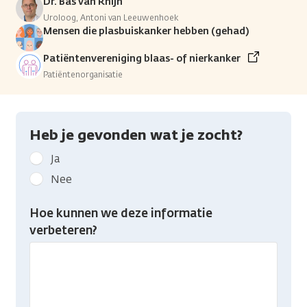
Dr. Bas van Rhijn
Uroloog, Antoni van Leeuwenhoek
Mensen die plasbuiskanker hebben (gehad)
Patiëntenvereniging blaas- of nierkanker
Patiëntenorganisatie
Heb je gevonden wat je zocht?
Geef
Ja
kanker.nl
Nee
feedback:
Heb
Hoe kunnen we deze informatie
je
verbeteren?
gevonden
wat
je
zocht?