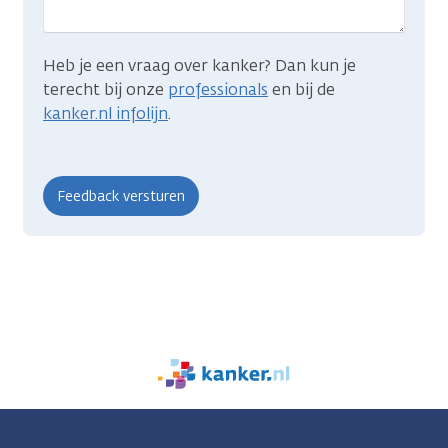
Heb je een vraag over kanker? Dan kun je
terecht bij onze
professionals
en bij de
kanker.nl infolijn
.
We
zijn
er