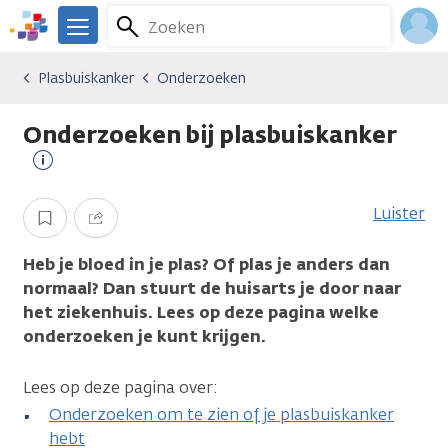
Overslaan
Zoeken
Menu
en
We
naar
zijn
Inlo
Plasbuiskanker
Onderzoeken
Kankersoorten
Plasbuiskanker
Onderzoeken
de
er
Acco
inhoud
voor
Onderzoeken bij plasbuiskanker
gaan
je.
Kanker.nl
Meer
informatie
Luister
Opslaan
Delen
Heb je bloed in je plas? Of plas je anders dan
normaal? Dan stuurt de huisarts je door naar
het ziekenhuis. Lees op deze pagina welke
onderzoeken je kunt krijgen.
Lees op deze pagina over:
Onderzoeken om te zien of je plasbuiskanker
hebt