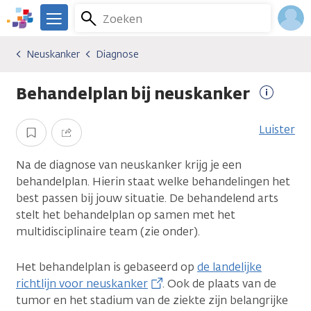
Overslaan
Zoeken
Menu
en
We
naar
zijn
Inlo
Neuskanker
Diagnose
Kankersoorten
Neuskanker
Diagnose
de
er
Acco
inhoud
voor
Behandelplan bij neuskanker
gaan
je.
Meer
Kanker.nl
informa
Luister
Opslaan
Delen
Na de diagnose van neuskanker krijg je een
behandelplan. Hierin staat welke behandelingen het
best passen bij jouw situatie. De behandelend arts
stelt het behandelplan op samen met het
multidisciplinaire team (zie onder).
Het behandelplan is gebaseerd op
de landelijke
richtlijn voor neuskanker
. Ook de plaats van de
tumor en het stadium van de ziekte zijn belangrijke