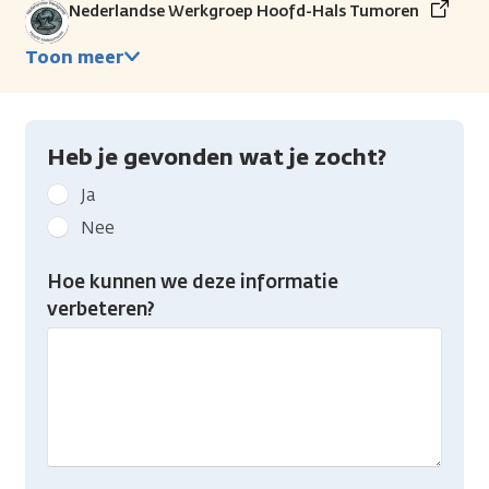
Nederlandse Werkgroep Hoofd-Hals Tumoren
Toon meer
Heb je gevonden wat je zocht?
Geef
Ja
kanker.nl
Nee
feedback:
Heb
Hoe kunnen we deze informatie
je
verbeteren?
gevonden
wat
je
zocht?