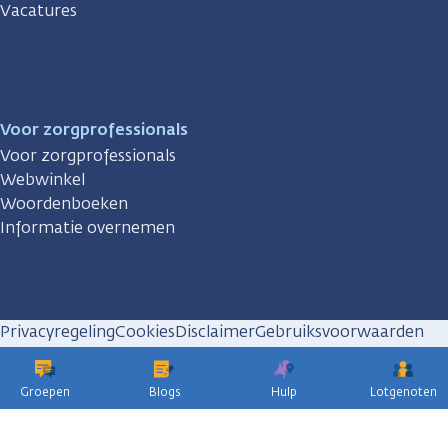
Vacatures
Voor zorgprofessionals
Voor zorgprofessionals
Webwinkel
Woordenboeken
Informatie overnemen
Privacyregeling
Cookies
Disclaimer
Gebruiksvoorwaarden
Huisregels
Groepen
Blogs
Hulp
Lotgenoten
KWF
kankerbestrijding