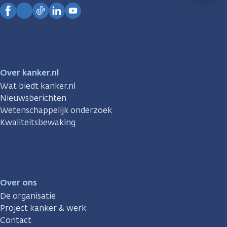
Kanker.nl
Facebook
Instagram
TikTok
LinkedIn
YouTube
Over kanker.nl
Wat biedt kanker.nl
Nieuwsberichten
Wetenschappelijk onderzoek
Kwaliteitsbewaking
Over ons
De organisatie
Project kanker & werk
Contact