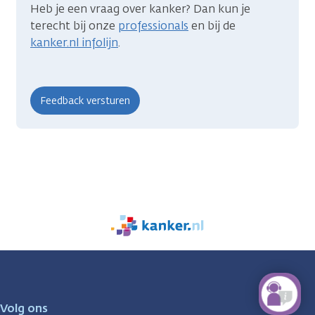
Heb je een vraag over kanker? Dan kun je
terecht bij onze
professionals
en bij de
kanker.nl infolijn
.
We
zijn
er
voor
je.
Volg ons