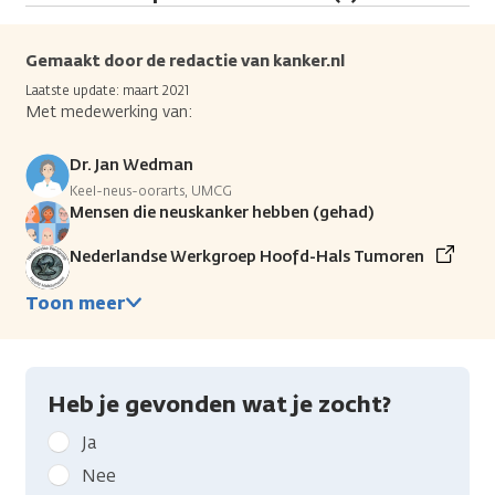
Gemaakt door de redactie van kanker.nl
Laatste update: maart 2021
Met medewerking van:
Dr. Jan Wedman
Keel-neus-oorarts, UMCG
Mensen die neuskanker hebben (gehad)
Nederlandse Werkgroep Hoofd-Hals Tumoren
Toon meer
Heb je gevonden wat je zocht?
Geef
Ja
kanker.nl
Nee
feedback: