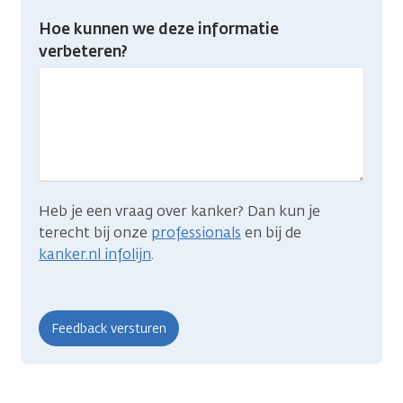
Heb
Hoe kunnen we deze informatie
je
verbeteren?
gevonden
wat
je
zocht?
Heb je een vraag over kanker? Dan kun je
terecht bij onze
professionals
en bij de
kanker.nl infolijn
.