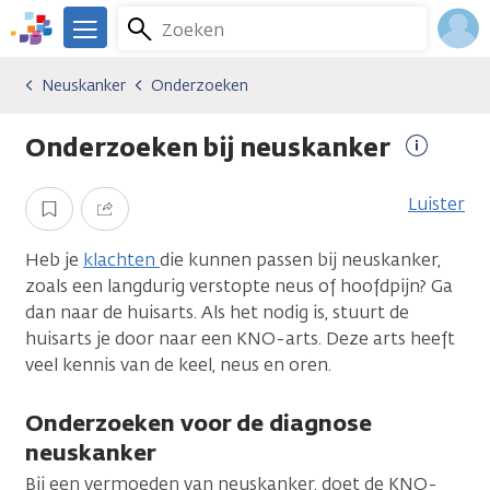
Overslaan
Zoeken
Menu
en
We
naar
zijn
Inlo
Neuskanker
Onderzoeken
Kankersoorten
Neuskanker
Onderzoeken
de
er
Acco
inhoud
voor
Onderzoeken bij neuskanker
gaan
je.
Meer
Kanker.nl
informat
Luister
Opslaan
Delen
Heb je
klachten
die kunnen passen bij neuskanker,
zoals een langdurig verstopte neus of hoofdpijn? Ga
dan naar de huisarts. Als het nodig is, stuurt de
huisarts je door naar een KNO-arts. Deze arts heeft
veel kennis van de keel, neus en oren.
Onderzoeken voor de diagnose
neuskanker
Bij een vermoeden van neuskanker, doet de KNO-