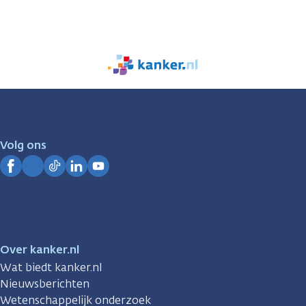
We
zijn
er
voor
je.
Volg ons
Kanker.nl
Facebook
Instagram
TikTok
LinkedIn
YouTube
Over kanker.nl
Wat biedt kanker.nl
Nieuwsberichten
Wetenschappelijk onderzoek