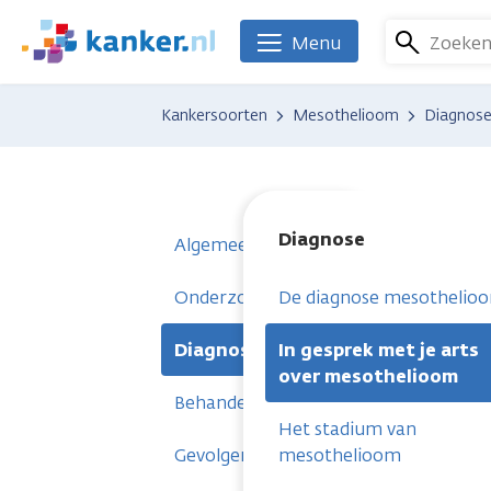
Overslaan
en
Zoeke
Menu
We
naar
zijn
de
er
Kankersoorten
Mesothelioom
Diagnos
inhoud
voor
gaan
je.
Kanker.nl
Diagnose
Algemeen
Onderzoeken
De diagnose mesothelio
Diagnose
In gesprek met je arts
over mesothelioom
Behandelingen
Het stadium van
Gevolgen
mesothelioom