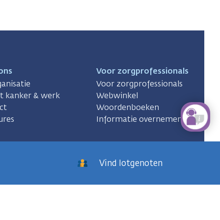
ons
Voor zorgprofessionals
anisatie
Voor zorgprofessionals
ct kanker & werk
Webwinkel
ct
Woordenboeken
ures
Informatie overnemen
Vind lotgenoten
KWF
kankerbestrijding