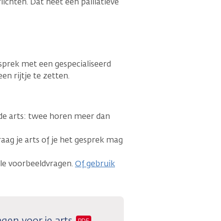
ichten. Dat heet een palliatieve
esprek met een gespecialiseerd
n rijtje te zetten.
e arts: twee horen meer dan
ag je arts of je het gesprek mag
kele voorbeeldvragen.
Of gebruik
gen voor je arts
PDF