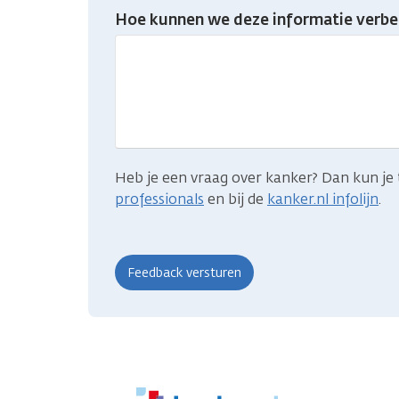
Heb
Hoe kunnen we deze informatie verbe
je
gevonden
wat
je
zocht?
Heb je een vraag over kanker? Dan kun je 
professionals
en bij de
kanker.nl infolijn
.