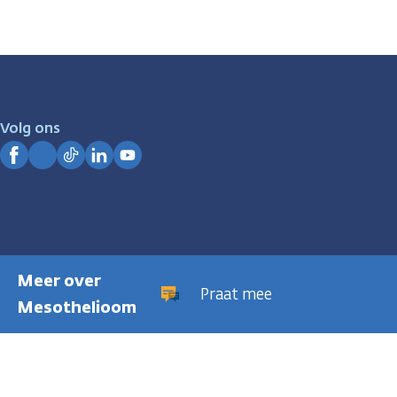
Volg ons
Facebook
Instagram
TikTok
LinkedIn
YouTube
Meer over
Praat mee
Mesothelioom
Privacyregeling
Cookies
Disclaimer
Gebruiksvoorwaarden
Hui