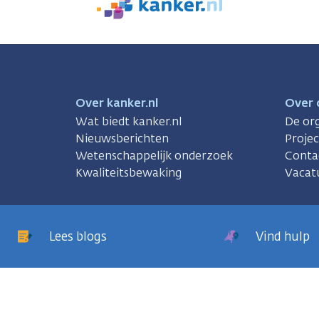
We
zijn
er
voor
je.
Kanker.nl
Over kanker.nl
Over 
Wat biedt kanker.nl
De org
Nieuwsberichten
Proje
Wetenschappelijk onderzoek
Conta
Kwaliteitsbewaking
Vacat
Lees blogs
Vind hulp
sregels