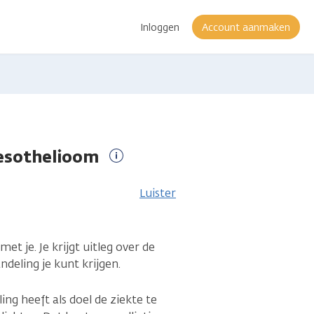
Inloggen
Account aanmaken
mesothelioom
Meer
informatie
Luister
t je. Je krijgt uitleg over de
deling je kunt krijgen.
ng heeft als doel de ziekte te