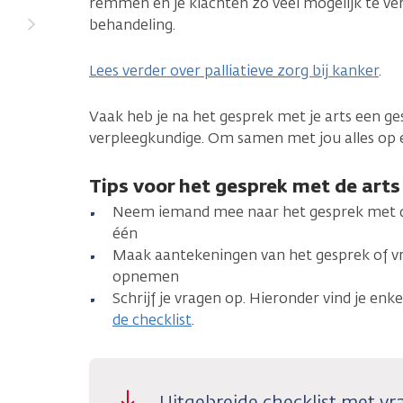
remmen en je klachten zo veel mogelijk te verl
behandeling.
Lees verder over palliatieve zorg bij kanker
.
Vaak heb je na het gesprek met je arts een g
verpleegkundige. Om samen met jou alles op ee
Tips voor het gesprek met de arts
Neem iemand mee naar het gesprek met d
één
Maak aantekeningen van het gesprek of vra
opnemen
Schrijf je vragen op. Hieronder vind je en
de checklist
.
Uitgebreide checklist met vra