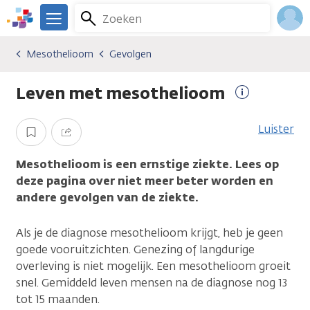
Overslaan
Zoeken
Menu
en
We
naar
zijn
Inlo
Mesothelioom
Gevolgen
Kankersoorten
Mesothelioom
Gevolgen
de
er
Acco
inhoud
voor
Leven met mesothelioom
gaan
je.
Meer
Kanker.nl
informatie
Luister
Opslaan
Delen
Mesothelioom is een ernstige ziekte. Lees op
deze pagina over niet meer beter worden en
andere gevolgen van de ziekte.
Als je de diagnose mesothelioom krijgt, heb je geen
goede vooruitzichten. Genezing of langdurige
overleving is niet mogelijk. Een mesothelioom groeit
snel. Gemiddeld leven mensen na de diagnose nog 13
tot 15 maanden.