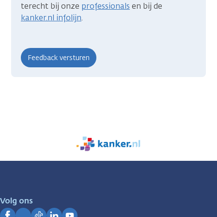
terecht bij onze
professionals
en bij de
kanker.nl infolijn
.
We
zijn
er
voor
je.
Volg ons
Kanker.nl