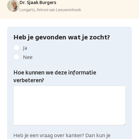
Dr. Sjaak Burgers
Longarts, Antoni van Leeuwenhoek
Heb je gevonden wat je zocht?
Geef
Ja
kanker.nl
Nee
feedback:
Heb
Hoe kunnen we deze informatie
je
verbeteren?
gevonden
wat
je
zocht?
Heb je een vraag over kanker? Dan kun je