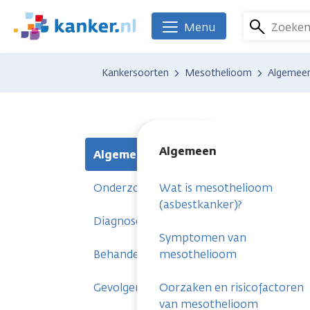
Overslaan
en
Zoeke
Menu
We
naar
zijn
de
er
Kankersoorten
Mesothelioom
Algemee
inhoud
voor
gaan
je.
Kanker.nl
Algemeen
Algemeen
Onderzoeken
Wat is mesothelioom
(asbestkanker)?
Diagnose
Symptomen van
Behandelingen
mesothelioom
Gevolgen
Oorzaken en risicofactoren
van mesothelioom