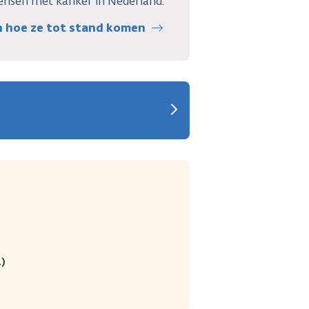
nsen met kanker in Nederland.
en hoe ze tot stand komen
)