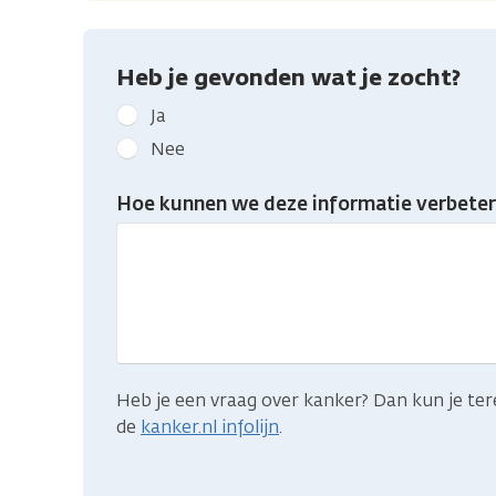
Heb je gevonden wat je zocht?
Geef
Ja
kanker.nl
Nee
feedback:
Heb
Hoe kunnen we deze informatie verbeter
je
gevonden
wat
je
zocht?
Heb je een vraag over kanker? Dan kun je ter
de
kanker.nl infolijn
.