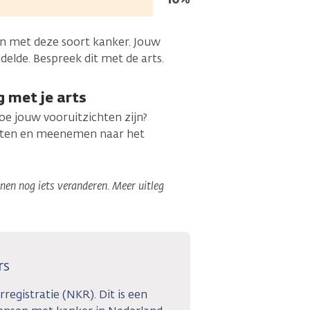
in
leven:
sen met deze soort kanker. Jouw
elde. Bespreek dit met de arts.
g met je arts
hoe jouw vooruitzichten zijn?
rinten en meenemen naar het
en nog iets veranderen. Meer uitleg
rs
egistratie (NKR). Dit is een