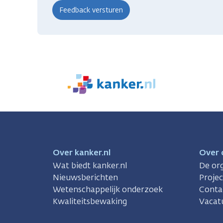
We
zijn
er
voor
je.
Kanker.nl
Over kanker.nl
Over 
Wat biedt kanker.nl
De org
Nieuwsberichten
Proje
Wetenschappelijk onderzoek
Conta
Kwaliteitsbewaking
Vacat