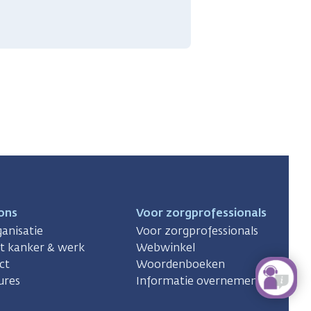
ons
Voor zorgprofessionals
anisatie
Voor zorgprofessionals
ct kanker & werk
Webwinkel
ct
Woordenboeken
ures
Informatie overnemen