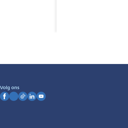
Volg ons
Facebook
Instagram
TikTok
LinkedIn
YouTube