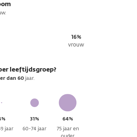
oom
uw.
16%
vrouw
r leeftijdsgroep?
er dan 60
jaar.
4%
31%
64%
9 jaar
60-74 jaar
75 jaar en
ouder