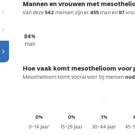
Mannen en vrouwen met mesotheli
Van deze
542
mensen zijn er
455
man en
87
vro
84%
man
Hoe vaak komt mesothelioom voor pe
Mesothelioom komt vooral voor bij mensen
oud
0%
0%
1%
0-14 jaar
15-29 jaar
30-44 jaar
45-5