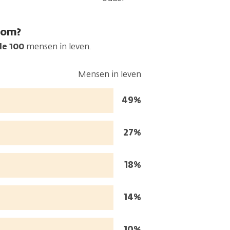
oom?
de 100
mensen in leven.
Mensen in leven
Mensen
49%
in
leven:
Mensen
27%
in
leven:
Mensen
18%
in
leven:
Mensen
14%
in
leven:
Mensen
10%