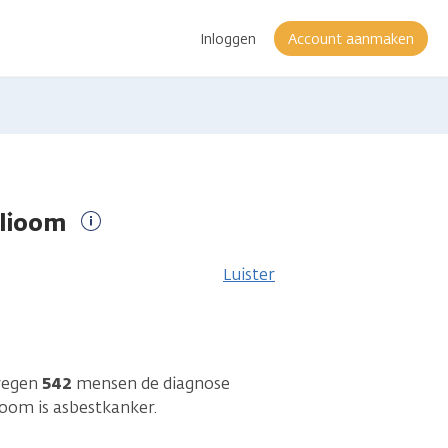
Inloggen
Account aanmaken
elioom
Meer
informatie
Luister
kregen
542
mensen de diagnose
om is asbestkanker.