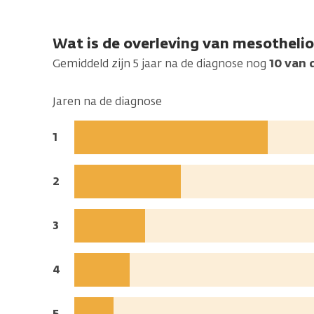
Wat is de overleving van mesotheli
Gemiddeld zijn 5 jaar na de diagnose nog
10 van 
Jaren na de diagnose
Jaren
1
na
de
Jaren
2
diagnose:
na
de
Jaren
3
diagnose:
na
de
Jaren
4
diagnose:
na
de
Jaren
5