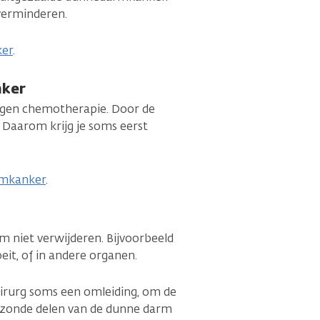
 verminderen.
ker
.
nker
en chemotherapie. Door de
Daarom krijg je soms eerst
rmkanker
.
m niet verwijderen. Bijvoorbeeld
it, of in andere organen.
hirurg soms een omleiding, om de
gezonde delen van de dunne darm