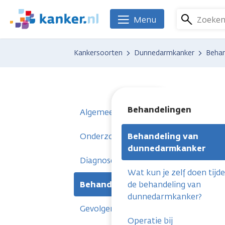
Overslaan
en
Zoeke
Menu
We
naar
zijn
de
er
Kankersoorten
Dunnedarmkanker
Behan
inhoud
voor
gaan
je.
Kanker.nl
Behandelingen
Algemeen
Onderzoeken
Behandeling van
dunnedarmkanker
Diagnose
Wat kun je zelf doen tijd
Behandelingen
de behandeling van
dunnedarmkanker?
Gevolgen
Operatie bij