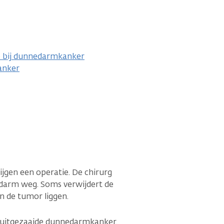
s) bij dunnedarmkanker
anker
en een operatie. De chirurg
 darm weg. Soms verwijdert de
n de tumor liggen.
j uitgezaaide dunnedarmkanker.