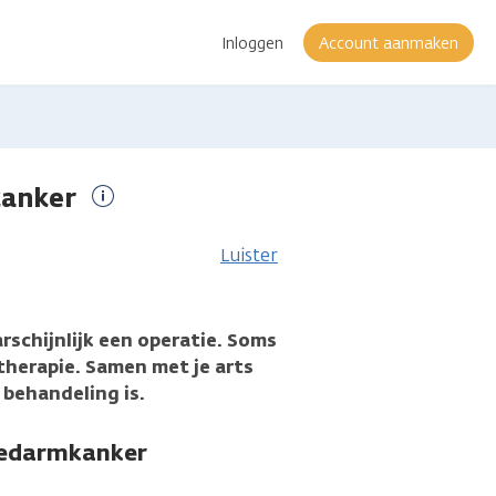
Inloggen
Account aanmaken
kanker
Meer
informatie
Luister
rschijnlijk een operatie. Soms
therapie. Samen met je arts
 behandeling is.
nedarmkanker