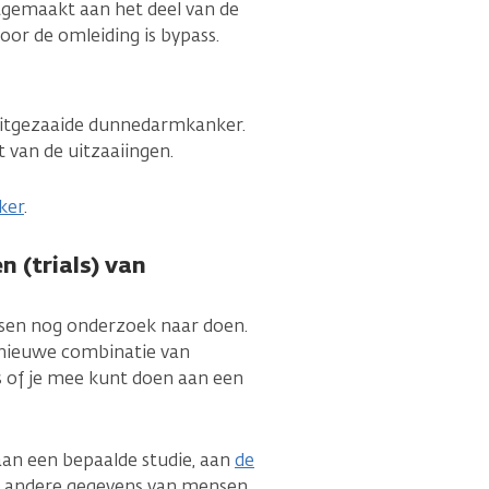
tgemaakt aan het deel van de
or de omleiding is bypass.
 uitgezaaide dunnedarmkanker.
t van de uitzaaiingen.
ker
.
 (trials) van
tsen nog onderzoek naar doen.
 nieuwe combinatie van
ts of je mee kunt doen aan een
 aan een bepaalde studie, aan
de
r andere gegevens van mensen