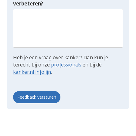
je
verbeteren?
gevonden
wat
je
zocht?
Heb je een vraag over kanker? Dan kun je
terecht bij onze
professionals
en bij de
kanker.nl infolijn
.