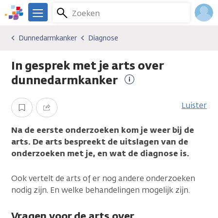
Overslaan
Zoeken
Menu
en
We
naar
zijn
Inlo
Dunnedarmkanker
Diagnose
Kankersoorten
Dunnedarmkanker
Diagnose
de
er
Acco
inhoud
voor
In gesprek met je arts over
gaan
je.
Kanker.nl
dunnedarmkanker
Meer
informatie
Luister
Opslaan
Delen
Na de eerste onderzoeken kom je weer bij de
arts. De arts bespreekt de uitslagen van de
onderzoeken met je, en wat de diagnose is.
Ook vertelt de arts of er nog andere onderzoeken
nodig zijn. En welke behandelingen mogelijk zijn.
Vragen voor de arts over