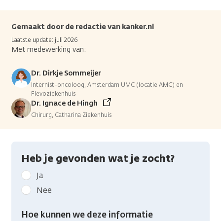
Gemaakt door de redactie van kanker.nl
Laatste update: juli 2026
Met medewerking van:
Dr. Dirkje Sommeijer
Internist-oncoloog, Amsterdam UMC (locatie AMC) en
Flevoziekenhuis
Dr. Ignace de Hingh
Chirurg, Catharina Ziekenhuis
Heb je gevonden wat je zocht?
Geef
Ja
kanker.nl
Nee
feedback:
Heb
Hoe kunnen we deze informatie