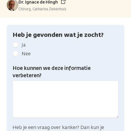
Dr. Ignace de Hingh
Chirurg, Catharina Ziekenhuis
Heb je gevonden wat je zocht?
Geef
Ja
kanker.nl
Nee
feedback:
Heb
Hoe kunnen we deze informatie
je
verbeteren?
gevonden
wat
je
zocht?
Heb je een vraag over kanker? Dan kun je