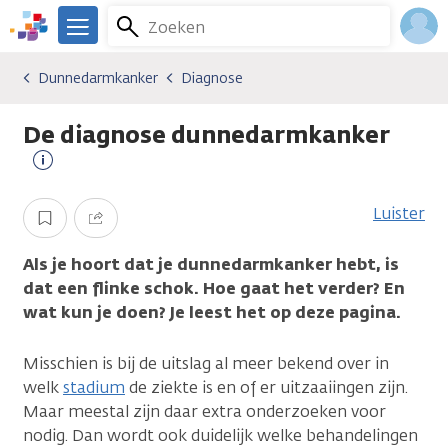
Overslaan
Zoeken
Menu
en
We
naar
zijn
Inlo
Dunnedarmkanker
Diagnose
Kankersoorten
Dunnedarmkanker
Diagnose
de
er
Acco
inhoud
voor
De diagnose dunnedarmkanker
gaan
je.
Kanker.nl
Meer
informatie
Luister
Opslaan
Delen
Als je hoort dat je dunnedarmkanker hebt, is
dat een flinke schok. Hoe gaat het verder? En
wat kun je doen? Je leest het op deze pagina.
Misschien is bij de uitslag al meer bekend over in
welk
stadium
de ziekte is en of er uitzaaiingen zijn.
Maar meestal zijn daar extra onderzoeken voor
nodig. Dan wordt ook duidelijk welke behandelingen