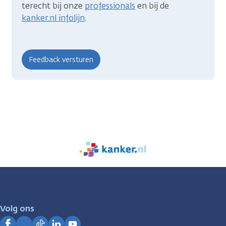
terecht bij onze
professionals
en bij de
kanker.nl infolijn
.
We
zijn
er
voor
je.
Volg ons
Kanker.nl