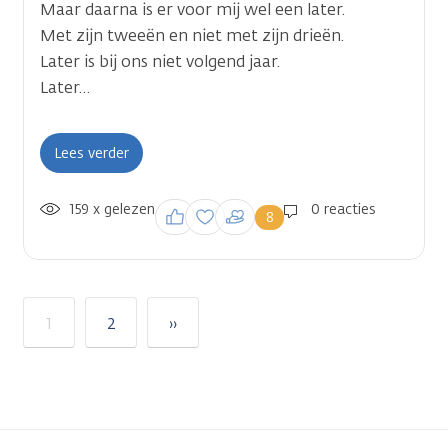
Maar daarna is er voor mij wel een later.
Met zijn tweeën en niet met zijn drieën.
Later is bij ons niet volgend jaar.
Later…
Lees verder
159 x gelezen
Inloggen om een
0 reacties
8
reactie te plaatsen
1
2
››