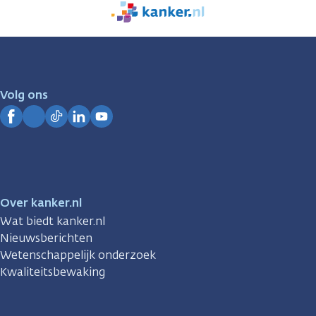
We
zijn
er
voor
je.
Volg ons
Kanker.nl
Facebook
Instagram
TikTok
LinkedIn
YouTube
Over kanker.nl
Wat biedt kanker.nl
Nieuwsberichten
Wetenschappelijk onderzoek
Kwaliteitsbewaking