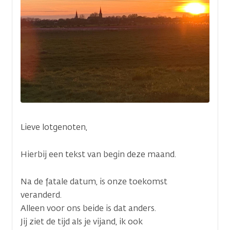
(waarde
1)
Afbeelding(en)
Afbeelding(en)
Een afbeelding toe
Je kunt dit later nog aanpas
Lieve lotgenoten,
Verticale
tabs
Hierbij een tekst van begin deze maand.
Na de fatale datum, is onze toekomst
veranderd.
Alleen voor ons beide is dat anders.
Jij ziet de tijd als je vijand, ik ook