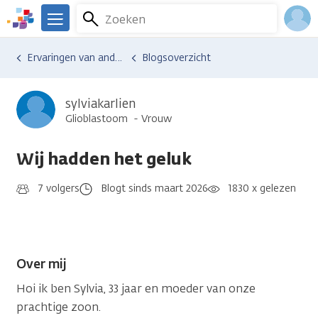
Overslaan
Zoeken
Menu
en
We
naar
zijn
Inlo
Ervaringen van anderen
Blogsoverzicht
de
er
Acco
inhoud
voor
gaan
je.
sylviakarlien
Kanker.nl
Glioblastoom
Vrouw
Wij hadden het geluk
7 volgers
Blogt sinds maart 2026
1830 x gelezen
Over mij
Hoi ik ben Sylvia, 33 jaar en moeder van onze
prachtige zoon.