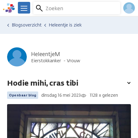
Overslaan
Zoeken
Menu
en
We
naar
zijn
Inlo
Ervaringen van anderen
Blogsoverzicht
Heleentje is ziek
de
er
Acco
inhoud
voor
gaan
je.
Kanker.nl
HeleentjeM
Eierstokkanker
Vrouw
Hodie mihi, cras tibi
To
opt
dinsdag 16 mei 2023
1128 x gelezen
Openbaar blog