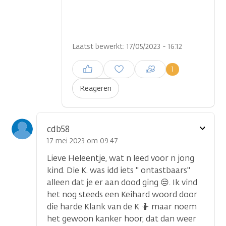
Laatst bewerkt: 17/05/2023 - 16:12
Inloggen om een reactie te
1
plaatsen
Reageren
Toon
cdb58
optie
17 mei 2023 om 09.47
Lieve Heleentje, wat n leed voor n jong
kind. Die K. was idd iets " ontastbaars"
alleen dat je er aan dood ging 😒. Ik vind
het nog steeds een Keihard woord door
die harde Klank van de K 🤷 maar noem
het gewoon kanker hoor, dat dan weer