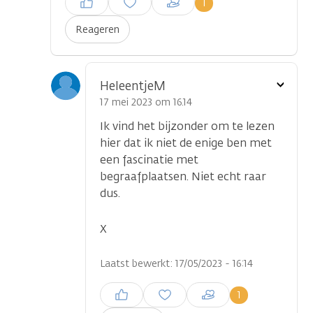
1
plaatsen
Reageren
Toon
HeleentjeM
optie
17 mei 2023 om 16.14
Ik vind het bijzonder om te lezen
hier dat ik niet de enige ben met
een fascinatie met
begraafplaatsen. Niet echt raar
dus.
X
Laatst bewerkt: 17/05/2023 - 16:14
Inloggen om een reactie te
1
plaatsen