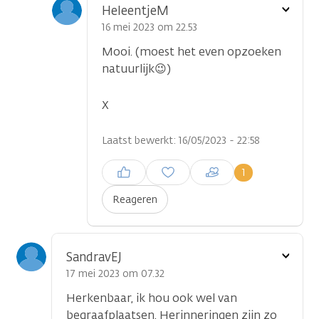
Toon
HeleentjeM
optie
16 mei 2023 om 22.53
Mooi. (moest het even opzoeken
natuurlijk😉)
X
Laatst bewerkt: 16/05/2023 - 22:58
Inloggen om een reactie te
1
plaatsen
Reageren
Toon
SandravEJ
optie
17 mei 2023 om 07.32
Herkenbaar, ik hou ook wel van
begraafplaatsen. Herinneringen zijn zo