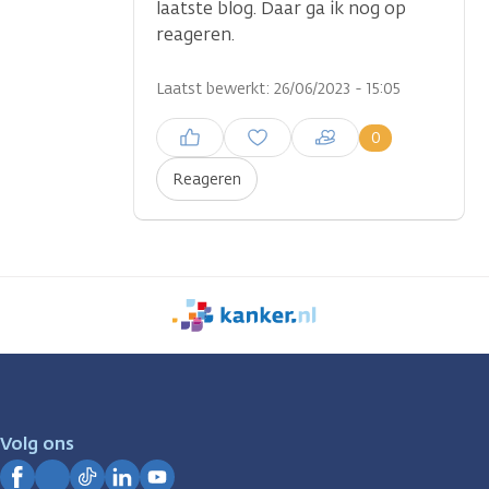
laatste blog. Daar ga ik nog op
reageren.
Laatst bewerkt: 26/06/2023 - 15:05
Inloggen om een reactie te
0
plaatsen
Reageren
We
zijn
er
voor
je.
Volg ons
Kanker.nl