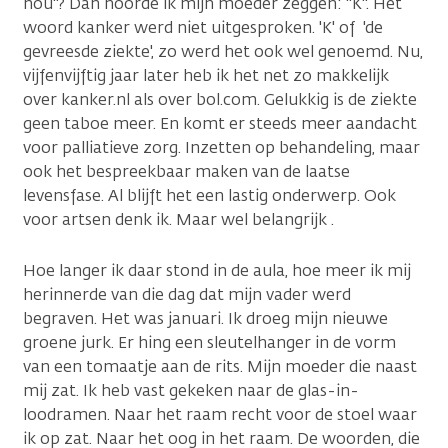
nou"? Dan hoorde ik mijn moeder zeggen: "K". Het
woord kanker werd niet uitgesproken. 'K' of 'de
gevreesde ziekte', zo werd het ook wel genoemd. Nu,
vijfenvijftig jaar later heb ik het net zo makkelijk
over kanker.nl als over bol.com. Gelukkig is de ziekte
geen taboe meer. En komt er steeds meer aandacht
voor palliatieve zorg. Inzetten op behandeling, maar
ook het bespreekbaar maken van de laatse
levensfase. Al blijft het een lastig onderwerp. Ook
voor artsen denk ik. Maar wel belangrijk .
Hoe langer ik daar stond in de aula, hoe meer ik mij
herinnerde van die dag dat mijn vader werd
begraven. Het was januari. Ik droeg mijn nieuwe
groene jurk. Er hing een sleutelhanger in de vorm
van een tomaatje aan de rits. Mijn moeder die naast
mij zat. Ik heb vast gekeken naar de glas-in-
loodramen. Naar het raam recht voor de stoel waar
ik op zat. Naar het oog in het raam. De woorden, die