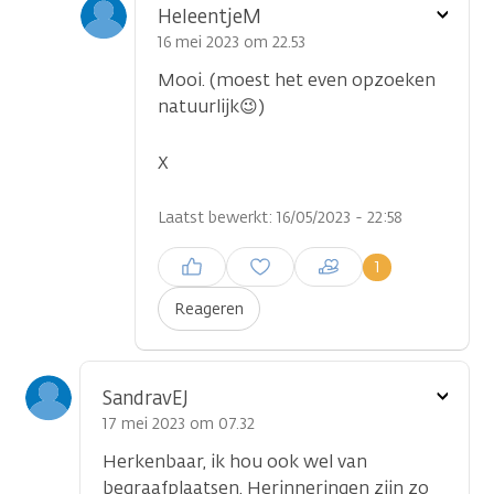
Toon
HeleentjeM
optie
16 mei 2023 om 22.53
Mooi. (moest het even opzoeken
natuurlijk😉)
X
Laatst bewerkt: 16/05/2023 - 22:58
Inloggen om een reactie te
1
plaatsen
Reageren
Toon
SandravEJ
optie
17 mei 2023 om 07.32
Herkenbaar, ik hou ook wel van
begraafplaatsen. Herinneringen zijn zo