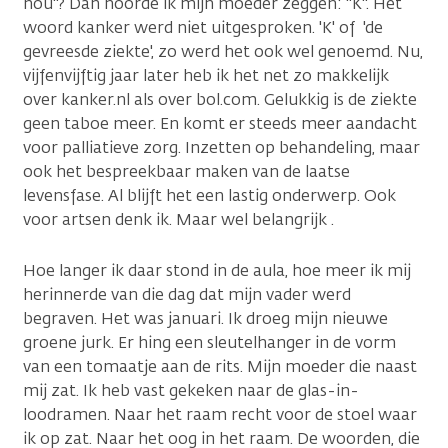
nou"? Dan hoorde ik mijn moeder zeggen: "K". Het
woord kanker werd niet uitgesproken. 'K' of 'de
gevreesde ziekte', zo werd het ook wel genoemd. Nu,
vijfenvijftig jaar later heb ik het net zo makkelijk
over kanker.nl als over bol.com. Gelukkig is de ziekte
geen taboe meer. En komt er steeds meer aandacht
voor palliatieve zorg. Inzetten op behandeling, maar
ook het bespreekbaar maken van de laatse
levensfase. Al blijft het een lastig onderwerp. Ook
voor artsen denk ik. Maar wel belangrijk .
Hoe langer ik daar stond in de aula, hoe meer ik mij
herinnerde van die dag dat mijn vader werd
begraven. Het was januari. Ik droeg mijn nieuwe
groene jurk. Er hing een sleutelhanger in de vorm
van een tomaatje aan de rits. Mijn moeder die naast
mij zat. Ik heb vast gekeken naar de glas-in-
loodramen. Naar het raam recht voor de stoel waar
ik op zat. Naar het oog in het raam. De woorden, die