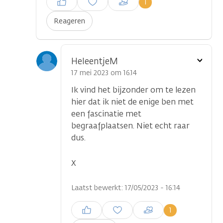
1
plaatsen
Reageren
Toon
HeleentjeM
optie
17 mei 2023 om 16.14
Ik vind het bijzonder om te lezen
hier dat ik niet de enige ben met
een fascinatie met
begraafplaatsen. Niet echt raar
dus.
X
Laatst bewerkt: 17/05/2023 - 16:14
Inloggen om een reactie te
1
plaatsen