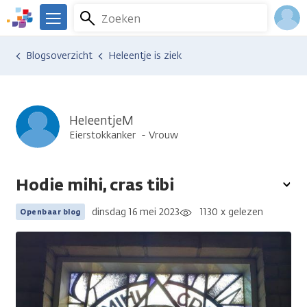
Overslaan
Zoeken
Menu
en
We
naar
zijn
Inlo
Ervaringen van anderen
Blogsoverzicht
Heleentje is ziek
de
er
Acco
inhoud
voor
gaan
je.
Kanker.nl
HeleentjeM
Eierstokkanker
Vrouw
Hodie mihi, cras tibi
To
opt
dinsdag 16 mei 2023
1130 x gelezen
Openbaar blog