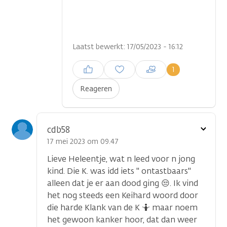
Laatst bewerkt: 17/05/2023 - 16:12
Inloggen om een reactie te
1
plaatsen
Reageren
Toon
cdb58
optie
17 mei 2023 om 09.47
Lieve Heleentje, wat n leed voor n jong
kind. Die K. was idd iets " ontastbaars"
alleen dat je er aan dood ging 😒. Ik vind
het nog steeds een Keihard woord door
die harde Klank van de K 🤷 maar noem
het gewoon kanker hoor, dat dan weer