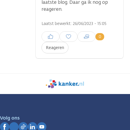
laatste blog. Daar ga ik nog op
reageren.
Laatst bewerkt: 26/06/2023 - 15:05
Inloggen om een reactie te
0
plaatsen
Reageren
We
zijn
er
voor
je.
Volg ons
Kanker.nl