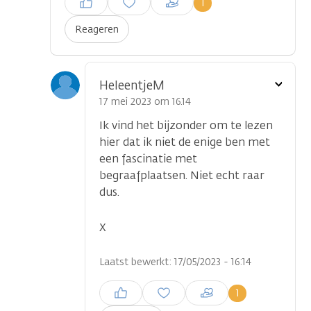
1
plaatsen
Reageren
Toon
HeleentjeM
optie
17 mei 2023 om 16.14
Ik vind het bijzonder om te lezen
hier dat ik niet de enige ben met
een fascinatie met
begraafplaatsen. Niet echt raar
dus.
X
Laatst bewerkt: 17/05/2023 - 16:14
Inloggen om een reactie te
1
plaatsen