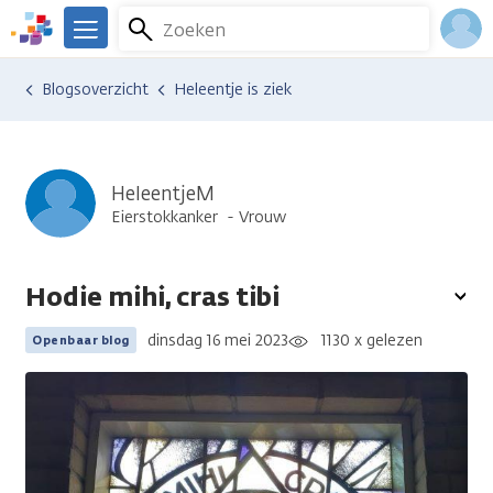
Overslaan
Zoeken
Menu
en
We
naar
zijn
Inlo
Ervaringen van anderen
Blogsoverzicht
Heleentje is ziek
de
er
Acco
inhoud
voor
gaan
je.
Kanker.nl
HeleentjeM
Eierstokkanker
Vrouw
Hodie mihi, cras tibi
To
opt
dinsdag 16 mei 2023
1130 x gelezen
Openbaar blog