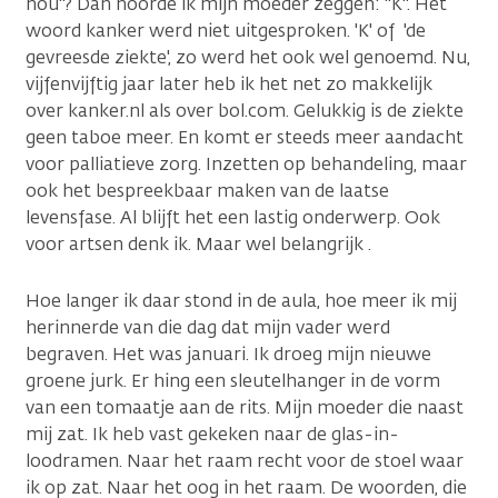
nou"? Dan hoorde ik mijn moeder zeggen: "K". Het
woord kanker werd niet uitgesproken. 'K' of 'de
gevreesde ziekte', zo werd het ook wel genoemd. Nu,
vijfenvijftig jaar later heb ik het net zo makkelijk
over kanker.nl als over bol.com. Gelukkig is de ziekte
geen taboe meer. En komt er steeds meer aandacht
voor palliatieve zorg. Inzetten op behandeling, maar
ook het bespreekbaar maken van de laatse
levensfase. Al blijft het een lastig onderwerp. Ook
voor artsen denk ik. Maar wel belangrijk .
Hoe langer ik daar stond in de aula, hoe meer ik mij
herinnerde van die dag dat mijn vader werd
begraven. Het was januari. Ik droeg mijn nieuwe
groene jurk. Er hing een sleutelhanger in de vorm
van een tomaatje aan de rits. Mijn moeder die naast
mij zat. Ik heb vast gekeken naar de glas-in-
loodramen. Naar het raam recht voor de stoel waar
ik op zat. Naar het oog in het raam. De woorden, die