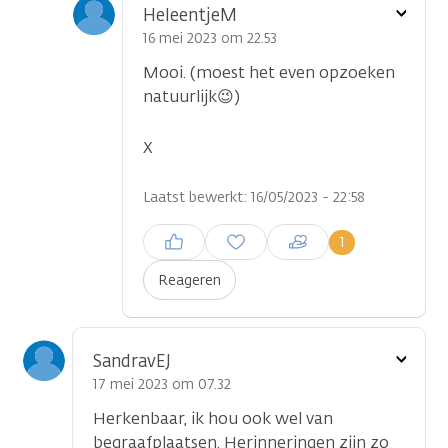
Toon
HeleentjeM
optie
16 mei 2023 om 22.53
Mooi. (moest het even opzoeken
natuurlijk😉)
X
Laatst bewerkt: 16/05/2023 - 22:58
Inloggen om een reactie te
1
plaatsen
Reageren
Toon
SandravEJ
optie
17 mei 2023 om 07.32
Herkenbaar, ik hou ook wel van
begraafplaatsen. Herinneringen zijn zo