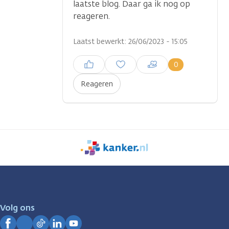
laatste blog. Daar ga ik nog op
reageren.
Laatst bewerkt: 26/06/2023 - 15:05
Inloggen om een reactie te
0
plaatsen
Reageren
We
zijn
er
voor
je.
Volg ons
Kanker.nl