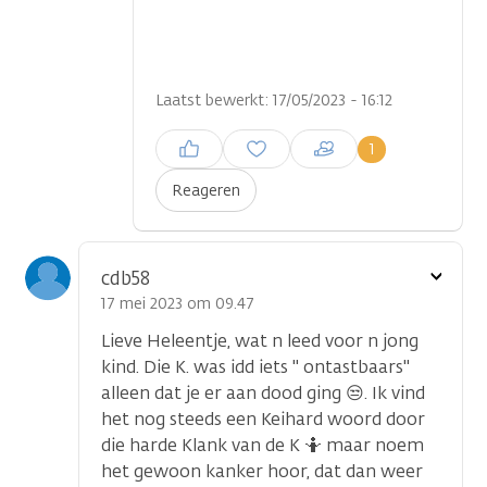
Laatst bewerkt: 17/05/2023 - 16:12
Inloggen om een reactie te
1
plaatsen
Reageren
Toon
cdb58
optie
17 mei 2023 om 09.47
Lieve Heleentje, wat n leed voor n jong
kind. Die K. was idd iets " ontastbaars"
alleen dat je er aan dood ging 😒. Ik vind
het nog steeds een Keihard woord door
die harde Klank van de K 🤷 maar noem
het gewoon kanker hoor, dat dan weer