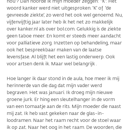
nou"? Dan hoorde ik mijn moeder zeggen: "K". Het
woord kanker werd niet uitgesproken. 'K' of 'de
gevreesde ziekte', zo werd het ook wel genoemd. Nu,
vijfenvijftig jaar later heb ik het net zo makkelijk
over kanker.nl als over bol.com. Gelukkig is de ziekte
geen taboe meer. En komt er steeds meer aandacht
voor palliatieve zorg. Inzetten op behandeling, maar
ook het bespreekbaar maken van de laatse
levensfase. Al blijft het een lastig onderwerp. Ook
voor artsen denk ik. Maar wel belangrijk .
Hoe langer ik daar stond in de aula, hoe meer ik mij
herinnerde van die dag dat mijn vader werd
begraven. Het was januari. Ik droeg mijn nieuwe
groene jurk. Er hing een sleutelhanger in de vorm
van een tomaatje aan de rits. Mijn moeder die naast
mij zat. Ik heb vast gekeken naar de glas-in-
loodramen. Naar het raam recht voor de stoel waar
ik op zat. Naar het oog in het raam. De woorden, die