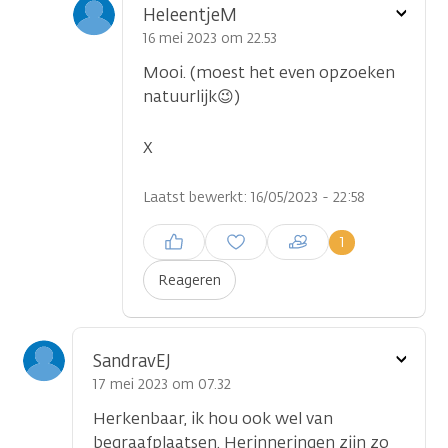
Toon
HeleentjeM
optie
16 mei 2023 om 22.53
Mooi. (moest het even opzoeken
natuurlijk😉)
X
Laatst bewerkt: 16/05/2023 - 22:58
Inloggen om een reactie te
1
plaatsen
Reageren
Toon
SandravEJ
optie
17 mei 2023 om 07.32
Herkenbaar, ik hou ook wel van
begraafplaatsen. Herinneringen zijn zo