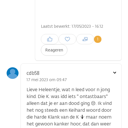
Laatst bewerkt: 17/05/2023 - 16:12
Inloggen om een reactie te
1
plaatsen
Reageren
Toon
cdb58
optie
17 mei 2023 om 09.47
Lieve Heleentje, wat n leed voor n jong
kind. Die K. was idd iets " ontastbaars"
alleen dat je er aan dood ging 😒. Ik vind
het nog steeds een Keihard woord door
die harde Klank van de K 🤷 maar noem
het gewoon kanker hoor, dat dan weer