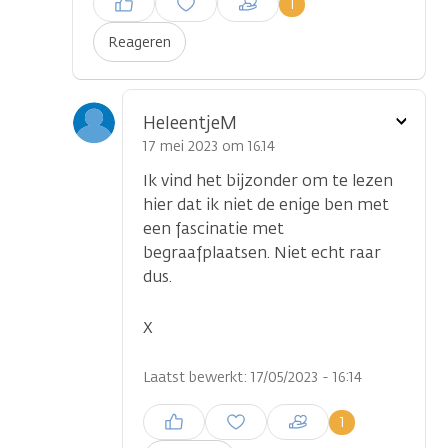
1
plaatsen
Reageren
Toon
HeleentjeM
optie
17 mei 2023 om 16.14
Ik vind het bijzonder om te lezen
hier dat ik niet de enige ben met
een fascinatie met
begraafplaatsen. Niet echt raar
dus.
X
Laatst bewerkt: 17/05/2023 - 16:14
Inloggen om een reactie te
1
plaatsen