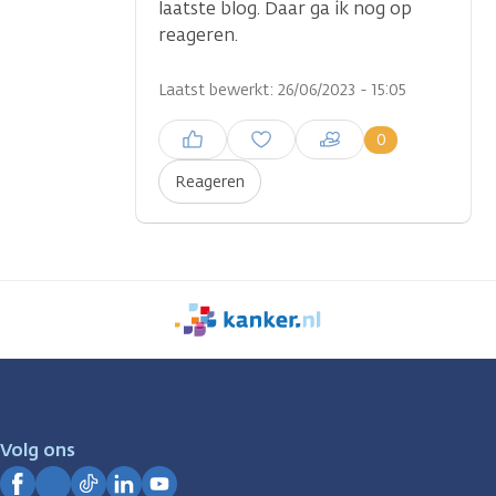
laatste blog. Daar ga ik nog op
reageren.
Laatst bewerkt: 26/06/2023 - 15:05
Inloggen om een reactie te
0
plaatsen
Reageren
We
zijn
er
voor
je.
Volg ons
Kanker.nl