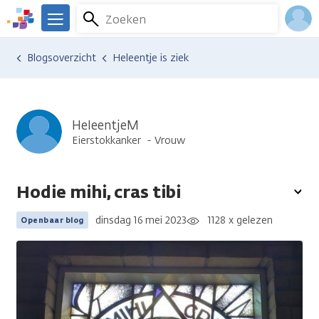
Overslaan
Zoeken
Menu
en
We
naar
zijn
Inlo
Ervaringen van anderen
Blogsoverzicht
Heleentje is ziek
de
er
Acco
inhoud
voor
gaan
je.
Kanker.nl
HeleentjeM
Eierstokkanker
Vrouw
Hodie mihi, cras tibi
To
opt
dinsdag 16 mei 2023
1128 x gelezen
Openbaar blog