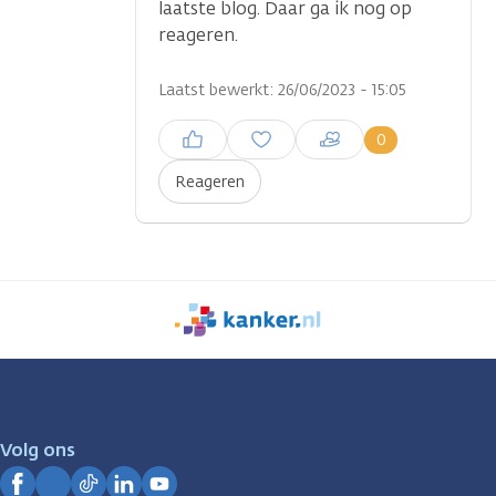
laatste blog. Daar ga ik nog op
reageren.
Laatst bewerkt: 26/06/2023 - 15:05
Inloggen om een reactie te
0
plaatsen
Reageren
We
zijn
er
voor
je.
Volg ons
Kanker.nl