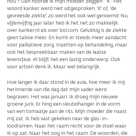
nou"? Dan hoorde ik mijn moeder zeggen: "K". Het
woord kanker werd niet uitgesproken. 'K' of 'de
gevreesde ziekte', zo werd het ook wel genoemd. Nu,
vijfenvijftig jaar later heb ik het net zo makkelijk
over kanker.nl als over bol.com. Gelukkig is de ziekte
geen taboe meer. En komt er steeds meer aandacht
voor palliatieve zorg. Inzetten op behandeling, maar
ook het bespreekbaar maken van de laatse
levensfase. Al blijft het een lastig onderwerp. Ook
voor artsen denk ik. Maar wel belangrijk .
Hoe langer ik daar stond in de aula, hoe meer ik mij
herinnerde van die dag dat mijn vader werd
begraven. Het was januari. Ik droeg mijn nieuwe
groene jurk. Er hing een sleutelhanger in de vorm
van een tomaatje aan de rits. Mijn moeder die naast
mij zat. Ik heb vast gekeken naar de glas-in-
loodramen. Naar het raam recht voor de stoel waar
ik op zat. Naar het oog in het raam. De woorden, die