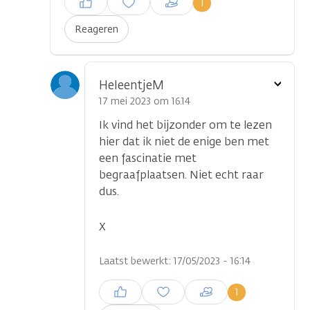
1
plaatsen
Reageren
Toon
HeleentjeM
optie
17 mei 2023 om 16.14
Ik vind het bijzonder om te lezen
hier dat ik niet de enige ben met
een fascinatie met
begraafplaatsen. Niet echt raar
dus.
X
Laatst bewerkt: 17/05/2023 - 16:14
Inloggen om een reactie te
1
plaatsen