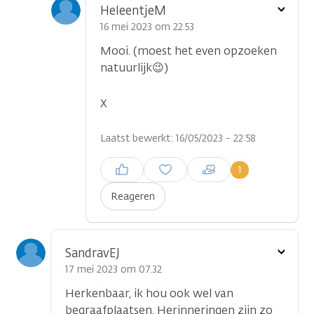
Toon
HeleentjeM
optie
16 mei 2023 om 22.53
Mooi. (moest het even opzoeken
natuurlijk😉)
X
Laatst bewerkt: 16/05/2023 - 22:58
Inloggen om een reactie te
1
plaatsen
Reageren
Toon
SandravEJ
optie
17 mei 2023 om 07.32
Herkenbaar, ik hou ook wel van
begraafplaatsen. Herinneringen zijn zo