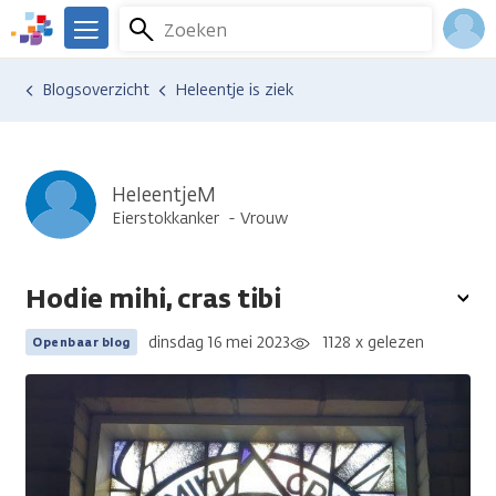
Overslaan
Zoeken
Menu
en
We
naar
zijn
Inlo
Ervaringen van anderen
Blogsoverzicht
Heleentje is ziek
de
er
Acco
inhoud
voor
gaan
je.
Kanker.nl
HeleentjeM
Eierstokkanker
Vrouw
Hodie mihi, cras tibi
To
opt
dinsdag 16 mei 2023
1128 x gelezen
Openbaar blog