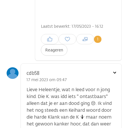
Laatst bewerkt: 17/05/2023 - 16:12
Inloggen om een reactie te
1
plaatsen
Reageren
Toon
cdb58
optie
17 mei 2023 om 09.47
Lieve Heleentje, wat n leed voor n jong
kind. Die K. was idd iets " ontastbaars"
alleen dat je er aan dood ging 😒. Ik vind
het nog steeds een Keihard woord door
die harde Klank van de K 🤷 maar noem
het gewoon kanker hoor, dat dan weer