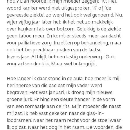
nou"? Dan hoorde ik mijn moeder zeggen: "K". Het
woord kanker werd niet uitgesproken. 'K' of 'de
gevreesde ziekte', zo werd het ook wel genoemd. Nu,
vijfenvijftig jaar later heb ik het net zo makkelijk
over kanker.nl als over bol.com. Gelukkig is de ziekte
geen taboe meer. En komt er steeds meer aandacht
voor palliatieve zorg. Inzetten op behandeling, maar
ook het bespreekbaar maken van de laatse
levensfase. Al blijft het een lastig onderwerp. Ook
voor artsen denk ik. Maar wel belangrijk .
Hoe langer ik daar stond in de aula, hoe meer ik mij
herinnerde van die dag dat mijn vader werd
begraven. Het was januari. Ik droeg mijn nieuwe
groene jurk. Er hing een sleutelhanger in de vorm
van een tomaatje aan de rits. Mijn moeder die naast
mij zat. Ik heb vast gekeken naar de glas-in-
loodramen. Naar het raam recht voor de stoel waar
ik op zat. Naar het oog in het raam. De woorden, die