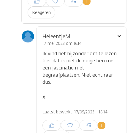
1
plaatsen
Reageren
Toon
HeleentjeM
optie
17 mei 2023 om 16.14
Ik vind het bijzonder om te lezen
hier dat ik niet de enige ben met
een fascinatie met
begraafplaatsen. Niet echt raar
dus.
X
Laatst bewerkt: 17/05/2023 - 16:14
Inloggen om een reactie te
1
plaatsen