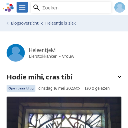
Overslaan
Zoeken
Menu
en
We
naar
zijn
Inlo
Ervaringen van anderen
Blogsoverzicht
Heleentje is ziek
de
er
Acco
inhoud
voor
gaan
je.
Kanker.nl
HeleentjeM
Eierstokkanker
Vrouw
Hodie mihi, cras tibi
To
opt
dinsdag 16 mei 2023
1130 x gelezen
Openbaar blog