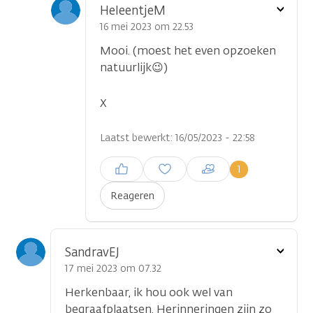
Toon
HeleentjeM
optie
16 mei 2023 om 22.53
Mooi. (moest het even opzoeken
natuurlijk😉)
X
Laatst bewerkt: 16/05/2023 - 22:58
Inloggen om een reactie te
1
plaatsen
Reageren
Toon
SandravEJ
optie
17 mei 2023 om 07.32
Herkenbaar, ik hou ook wel van
begraafplaatsen. Herinneringen zijn zo