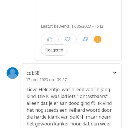
Laatst bewerkt: 17/05/2023 - 16:12
Inloggen om een reactie te
1
plaatsen
Reageren
Toon
cdb58
optie
17 mei 2023 om 09.47
Lieve Heleentje, wat n leed voor n jong
kind. Die K. was idd iets " ontastbaars"
alleen dat je er aan dood ging 😒. Ik vind
het nog steeds een Keihard woord door
die harde Klank van de K 🤷 maar noem
het gewoon kanker hoor, dat dan weer