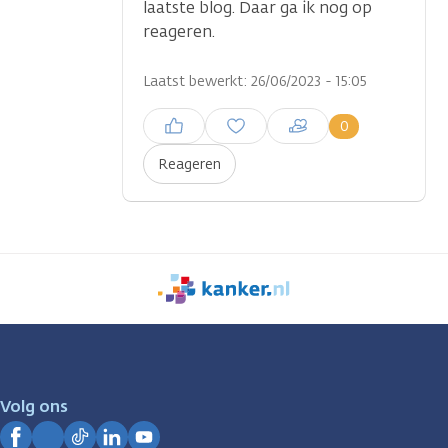
laatste blog. Daar ga ik nog op
reageren.
Laatst bewerkt: 26/06/2023 - 15:05
Inloggen om een reactie te
0
plaatsen
Reageren
We
zijn
er
voor
je.
Volg ons
Kanker.nl