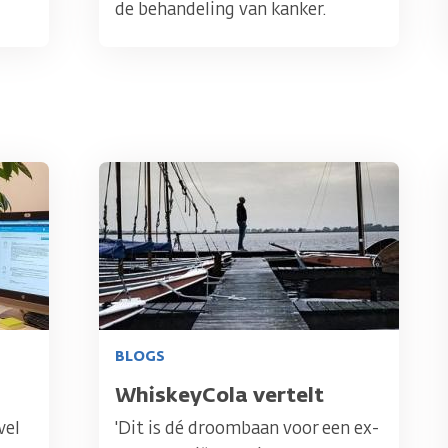
de behandeling van kanker.
Afbeelding
BLOGS
Titel
WhiskeyCola vertelt
wel
'Dit is dé droombaan voor een ex-