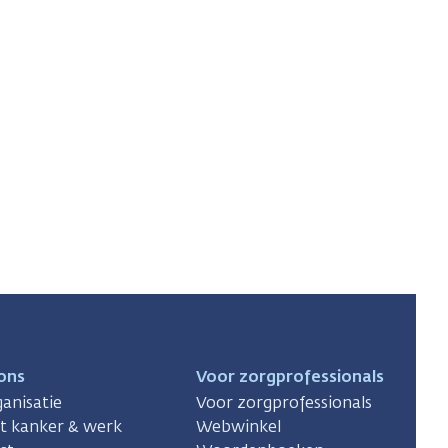
ons
Voor zorgprofessionals
anisatie
Voor zorgprofessionals
ct kanker & werk
Webwinkel