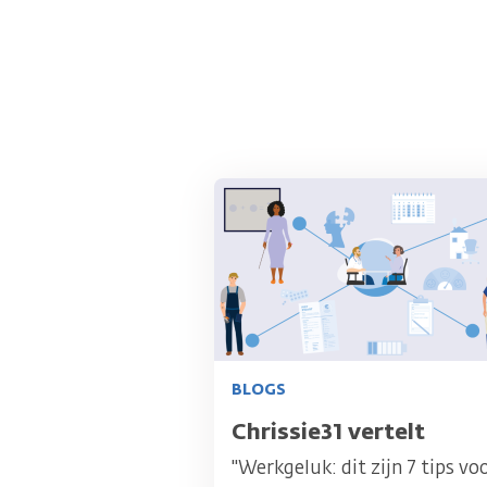
Afbeelding
BLOGS
Titel
Chrissie31 vertelt
"Werkgeluk: dit zijn 7 tips vo