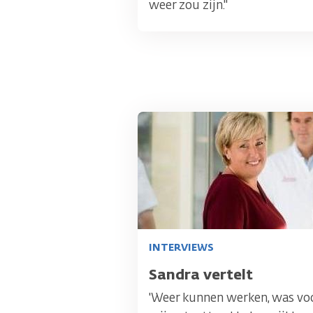
weer zou zijn."
Afbeelding
INTERVIEWS
Titel
Sandra vertelt
'Weer kunnen werken, was vo