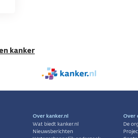
 en kanker
We
zijn
er
voor
je.
Kanker.nl
Over kanker.nl
Over 
Wat biedt kanker.nl
De org
Nieuwsberichten
Proje