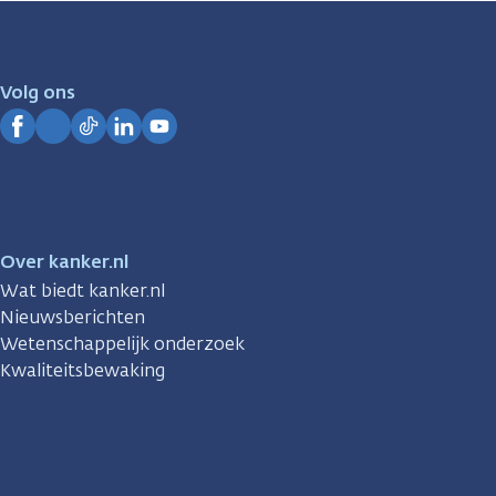
zijn
er
voor
je.
Volg ons
Kanker.nl
Facebook
Instagram
TikTok
LinkedIn
YouTube
Over kanker.nl
Wat biedt kanker.nl
Nieuwsberichten
Wetenschappelijk onderzoek
Kwaliteitsbewaking