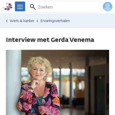
Overslaan
Zoeken
Menu
en
We
naar
zijn
Inlo
Werk & kanker
Ervaringsverhalen
de
er
Acco
inhoud
voor
gaan
je.
Interview met Gerda Venema
Kanker.nl