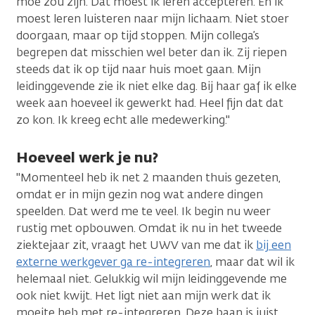
moe zou zijn. Dat moest ik leren accepteren. En ik
moest leren luisteren naar mijn lichaam. Niet stoer
doorgaan, maar op tijd stoppen. Mijn collega’s
begrepen dat misschien wel beter dan ik. Zij riepen
steeds dat ik op tijd naar huis moet gaan. Mijn
leidinggevende zie ik niet elke dag. Bij haar gaf ik elke
week aan hoeveel ik gewerkt had. Heel fijn dat dat
zo kon. Ik kreeg echt alle medewerking."
Hoeveel werk je nu?
"Momenteel heb ik net 2 maanden thuis gezeten,
omdat er in mijn gezin nog wat andere dingen
speelden. Dat werd me te veel. Ik begin nu weer
rustig met opbouwen. Omdat ik nu in het tweede
ziektejaar zit, vraagt het UWV van me dat ik
bij een
externe werkgever ga re-integreren
, maar dat wil ik
helemaal niet. Gelukkig wil mijn leidinggevende me
ook niet kwijt. Het ligt niet aan mijn werk dat ik
moeite heb met re-integreren. Deze baan is juist