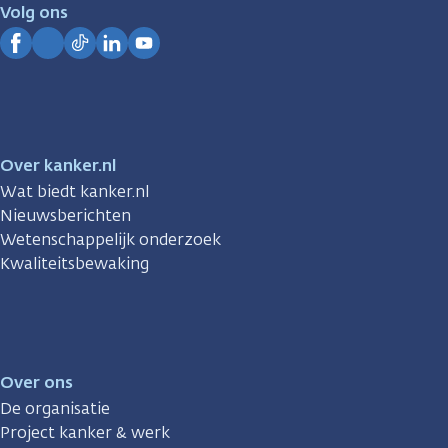
je.
Volg ons
Kanker.nl
Facebook
Instagram
TikTok
LinkedIn
YouTube
Over kanker.nl
Wat biedt kanker.nl
Nieuwsberichten
Wetenschappelijk onderzoek
Kwaliteitsbewaking
Over ons
De organisatie
Project kanker & werk