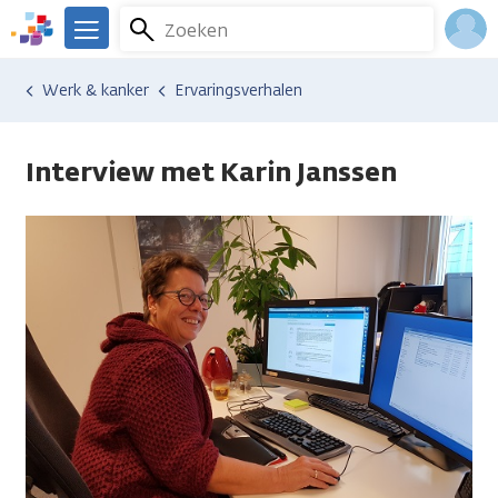
Overslaan
Zoeken
Menu
en
We
naar
zijn
Inlo
Werk & kanker
Ervaringsverhalen
de
er
Acco
inhoud
voor
gaan
je.
Interview met Karin Janssen
Kanker.nl