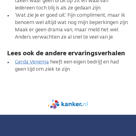
taken waar geen druk op zit en waarvan
iedereen toch blij is als ze gedaan zijn.
‘Wat zie je er goed uit’. Fijn compliment, maar ik
benoem wel altijd wat nog mijn beperkingen zijn.
Maak er geen drama van, maar meld het wel.
Anders verwachten ze al snel te veel van je.
Lees ook de andere ervaringsverhalen
Gerda Venema
heeft een eigen bedrijf en had
geen tijd om ziek te zijn.
We
zijn
er
voor