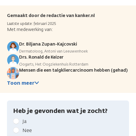
Gemaakt door de redactie van kanker.nl
Laatste update: februari 2025
Met medewerking van:
Dr. Biljana Zupan-Kajcovski
Dermatoloog, Antoni van Leeuwenhoek
Drs. Ronald de Keizer
Oogarts, Het Oogziekenhuis Rotterdam
Mensen die een talgkliercarcinoom hebben (gehad)
Toon meer
Heb je gevonden wat je zocht?
Geef
Ja
kanker.nl
Nee
feedback: