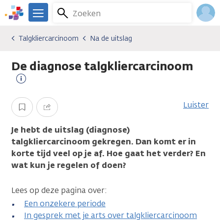
Overslaan
Zoeken
Menu
en
We
naar
zijn
Inlo
Talgkliercarcinoom
Na de uitslag
Kankersoorten
Talgkliercarcinoom
Na de uitslag
de
er
Acco
inhoud
voor
De diagnose talgkliercarcinoom
gaan
je.
Kanker.nl
Meer
informatie
Luister
Opslaan
Delen
Je hebt de uitslag (diagnose)
talgkliercarcinoom gekregen. Dan komt er in
korte tijd veel op je af. Hoe gaat het verder? En
wat kun je regelen of doen?
Lees op deze pagina over:
Een onzekere periode
In gesprek met je arts over talgkliercarcinoom