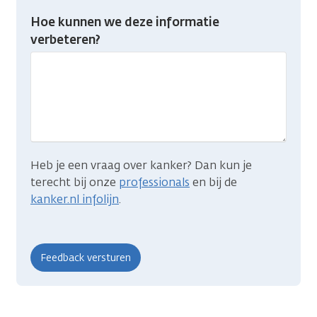
Heb
Hoe kunnen we deze informatie
je
verbeteren?
gevonden
wat
je
zocht?
Heb je een vraag over kanker? Dan kun je
terecht bij onze
professionals
en bij de
kanker.nl infolijn
.