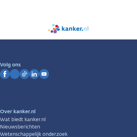
We
zijn
er
voor
je.
Volg ons
Kanker.nl
Facebook
Instagram
TikTok
LinkedIn
YouTube
Over kanker.nl
Wat biedt kanker.nl
Nieuwsberichten
Wetenschappelijk onderzoek