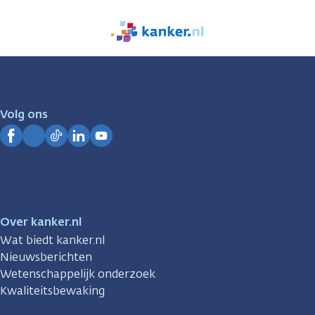
We
zijn
er
voor
je.
Volg ons
Kanker.nl
Facebook
Instagram
TikTok
LinkedIn
YouTube
Over kanker.nl
Wat biedt kanker.nl
Nieuwsberichten
Wetenschappelijk onderzoek
Kwaliteitsbewaking