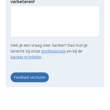
verbeteren?
gevonden
wat
je
zocht?
Heb je een vraag over kanker? Dan kun je
terecht bij onze
professionals
en bij de
kanker.nl infolijn
.