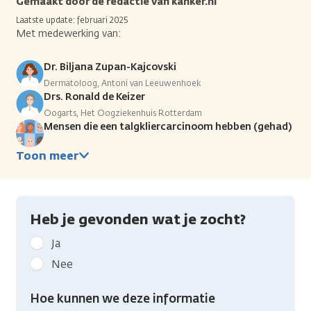
Gemaakt door de redactie van kanker.nl
Laatste update: februari 2025
Met medewerking van:
Dr. Biljana Zupan-Kajcovski
Dermatoloog, Antoni van Leeuwenhoek
Drs. Ronald de Keizer
Oogarts, Het Oogziekenhuis Rotterdam
Mensen die een talgkliercarcinoom hebben (gehad)
Toon meer
Heb je gevonden wat je zocht?
Geef
Ja
kanker.nl
Nee
feedback:
Heb
Hoe kunnen we deze informatie
je