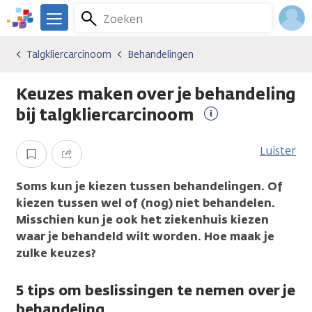
Overslaan
Zoeken
Menu
en
We
naar
zijn
Inlo
Talgkliercarcinoom
Behandelingen
Kankersoorten
Talgkliercarcinoom
Behandelingen
de
er
Acco
inhoud
voor
Keuzes maken over je behandeling
gaan
je.
Kanker.nl
bij talgkliercarcinoom
Meer
informatie
Luister
Opslaan
Delen
Soms kun je kiezen tussen behandelingen. Of
kiezen tussen wel of (nog) niet behandelen.
Misschien kun je ook het ziekenhuis kiezen
waar je behandeld wilt worden. Hoe maak je
zulke keuzes?
5 tips om beslissingen te nemen over je
behandeling