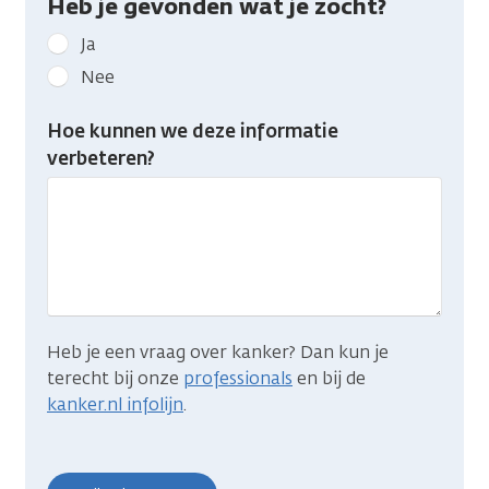
Heb je gevonden wat je zocht?
Geef
Ja
kanker.nl
Nee
feedback:
Heb
Hoe kunnen we deze informatie
je
verbeteren?
gevonden
wat
je
zocht?
Heb je een vraag over kanker? Dan kun je
terecht bij onze
professionals
en bij de
kanker.nl infolijn
.