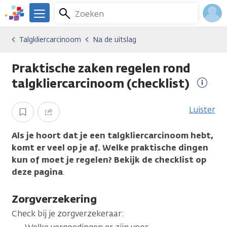
Overslaan
Zoeken
Menu
en
We
naar
zijn
Inlo
Talgkliercarcinoom
Na de uitslag
Kankersoorten
Talgkliercarcinoom
Na de uitslag
de
er
Acco
inhoud
voor
Praktische zaken regelen rond
gaan
je.
Kanker.nl
talgkliercarcinoom (checklist)
Meer
infor
Luister
Opslaan
Delen
Als je hoort dat je een talgkliercarcinoom hebt,
komt er veel op je af. Welke praktische dingen
kun of moet je regelen? Bekijk de checklist op
deze pagina
.
Zorgverzekering
Check bij je zorgverzekeraar: