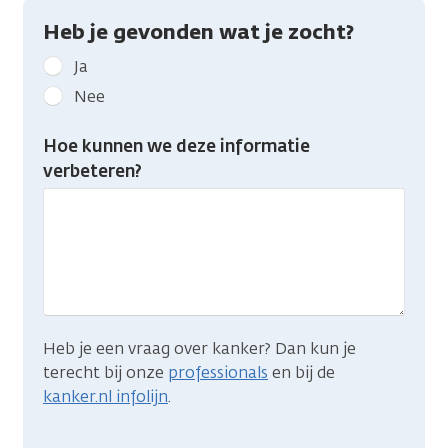
Heb je gevonden wat je zocht?
Geef
Ja
kanker.nl
Nee
feedback:
Heb
Hoe kunnen we deze informatie
je
verbeteren?
gevonden
wat
je
zocht?
Heb je een vraag over kanker? Dan kun je
terecht bij onze
professionals
en bij de
kanker.nl infolijn
.