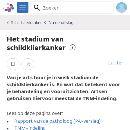
Overslaan
Zoeken
Menu
en
We
naar
zijn
Inlo
Schildklierkanker
Na de uitslag
Kankersoorten
Schildklierkanker
Na de uitslag
de
er
Acco
inhoud
voor
Het stadium van
gaan
je.
Kanker.nl
schildklierkanker
Meer
informatie
Luister
Opslaan
Delen
Van je arts hoor je in welk stadium de
schildklierkanker is. En wat dat betekent voor
je behandeling en vooruitzichten. Artsen
gebruiken hiervoor meestal de TNM-indeling.
Lees op deze pagina over:
Rapport van de patholoog (PA-verslag)
TNM-indeling