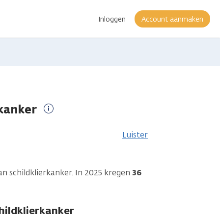
Inloggen
Account aanmaken
rkanker
Meer
informatie
Luister
an schildklierkanker. In 2025 kregen
36
ildklierkanker