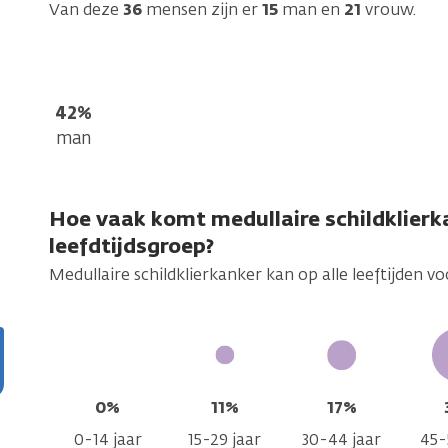
Van deze
36
mensen zijn er
15
man en
21
vrouw.
42%
man
Hoe vaak komt medullaire schildklierk
leefdtijdsgroep?
Medullaire schildklierkanker kan op alle leeftijden 
0%
11%
17%
0-14 jaar
15-29 jaar
30-44 jaar
45-