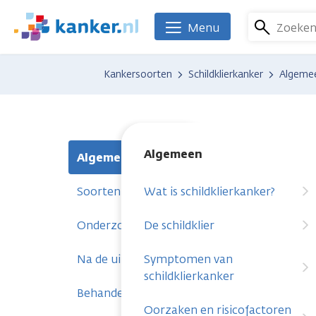
Overslaan
en
Zoeke
Menu
We
naar
zijn
de
er
Kankersoorten
Schildklierkanker
Algeme
inhoud
voor
gaan
je.
Kanker.nl
Algemeen
Algemeen
Soorten schildklierkanker
Wat is schildklierkanker?
Onderzoeken
De schildklier
Na de uitslag
Symptomen van
schildklierkanker
Behandelingen
Oorzaken en risicofactoren