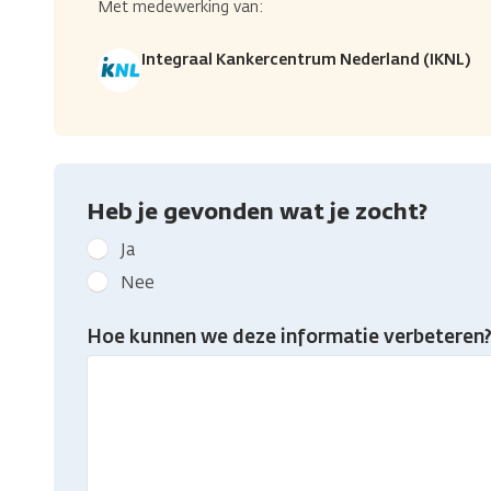
Met medewerking van:
Integraal Kankercentrum Nederland (IKNL)
Heb je gevonden wat je zocht?
Geef
Ja
kanker.nl
Nee
feedback:
Heb
Hoe kunnen we deze informatie verbeteren
je
gevonden
wat
je
zocht?