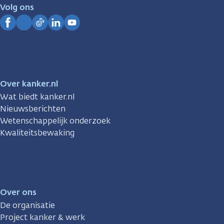
je.
Volg ons
Kanker.nl
Facebook
Instagram
TikTok
LinkedIn
YouTube
Over kanker.nl
Wat biedt kanker.nl
Nieuwsberichten
Wetenschappelijk onderzoek
Kwaliteitsbewaking
Over ons
De organisatie
Project kanker & werk