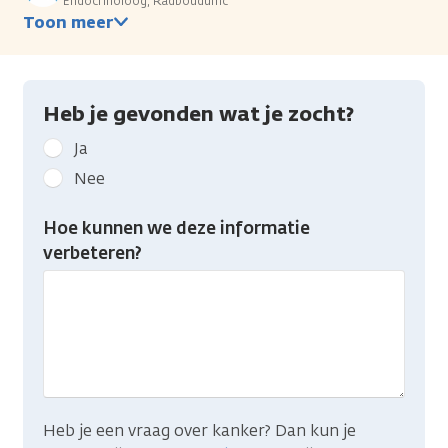
Endocrinoloog, Radboudumc
Toon meer
Heb je gevonden wat je zocht?
Geef
Ja
kanker.nl
Nee
feedback:
Heb
Hoe kunnen we deze informatie
je
verbeteren?
gevonden
wat
je
zocht?
Heb je een vraag over kanker? Dan kun je