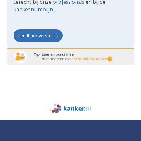
terecht bij onze
professionals
en bij de
kanker.nl infolijn
.
We
zijn
er
voor