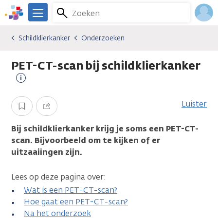
Overslaan
Zoeken
Menu
en
We
naar
zijn
Inlo
Schildklierkanker
Onderzoeken
Kankersoorten
Schildklierkanker
Onderzoeken
de
er
Acco
inhoud
voor
PET-CT-scan bij schildklierkanker
gaan
je.
Kanker.nl
Meer
informatie
Luister
Opslaan
Delen
Bij schildklierkanker krijg je soms een PET-CT-
scan. Bijvoorbeeld om te kijken of er
uitzaaiingen zijn.
Lees op deze pagina over:
Wat is een PET-CT-scan?
Hoe gaat een PET-CT-scan?
Na het onderzoek