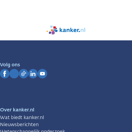
We
zijn
er
voor
je.
Volg ons
Kanker.nl
Facebook
Instagram
TikTok
LinkedIn
YouTube
Over kanker.nl
Wat biedt kanker.nl
Nieuwsberichten
Wetenschappelijk onderzoek