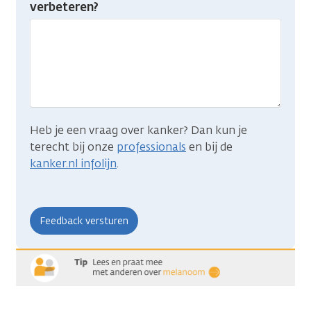
verbeteren?
gevonden
wat
je
zocht?
Heb je een vraag over kanker? Dan kun je
terecht bij onze
professionals
en bij de
kanker.nl infolijn
.