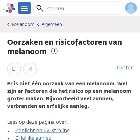
Overslaan
Zoeken
Menu
en
We
naar
zijn
Inlo
Melanoom
Algemeen
Kankersoorten
Melanoom
Algemeen
de
er
Acco
inhoud
voor
Oorzaken en risicofactoren van
gaan
je.
Kanker.nl
melanoom
Meer
informatie
Luister
Opslaan
Delen
Er is niet één oorzaak van een melanoom. Wel
zijn er factoren die het risico op een melanoom
groter maken. Bijvoorbeeld veel zonnen,
verbranden en erfelijke aanleg.
Lees op deze pagina over:
Zonlicht en uv-straling
Erfelijke aanleg