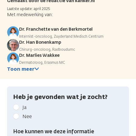
Gemaakt door de redactie van kanker.nl
Laatste update: april 2025
Met medewerking van:
Dr. Franchette van den Berkmortel
Internist-oncoloog, Zuyderland Medisch Centrum
Dr. Han Bonenkamp
Chirurg-oncoloog, Radboudumc
Dr. Marlies Wakkee
Dermatoloog, Erasmus MC
Toon meer
Heb je gevonden wat je zocht?
Geef
Ja
kanker.nl
Nee
feedback:
Heb
Hoe kunnen we deze informatie
je