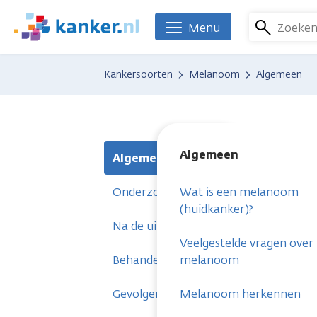
Overslaan
en
Zoeke
Menu
We
naar
zijn
de
er
Kankersoorten
Melanoom
Algemeen
inhoud
voor
gaan
je.
Kanker.nl
Algemeen
Algemeen
Onderzoeken
Wat is een melanoom
(huidkanker)?
Na de uitslag
Veelgestelde vragen over
Behandelingen
melanoom
Gevolgen
Melanoom herkennen