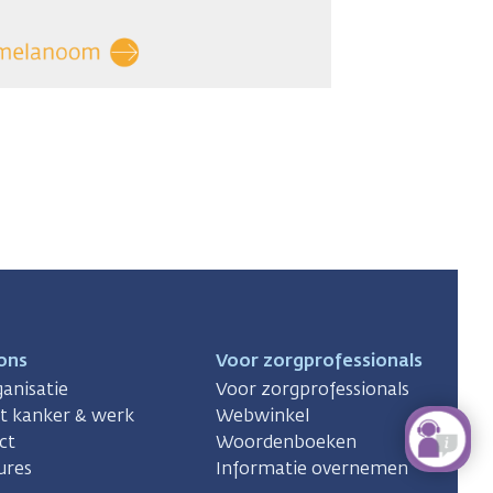
ons
Voor zorgprofessionals
anisatie
Voor zorgprofessionals
ct kanker & werk
Webwinkel
ct
Woordenboeken
ures
Informatie overnemen