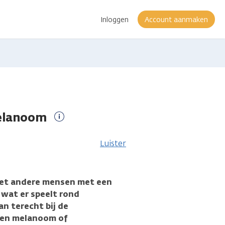
Inloggen
Account aanmaken
melanoom
Meer
informatie
Luister
met andere mensen met een
wat er speelt rond
n terecht bij de
een melanoom of