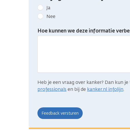
Geef
Ja
kanker.nl
Nee
feedback:
Heb
Hoe kunnen we deze informatie verbe
je
gevonden
wat
je
zocht?
Heb je een vraag over kanker? Dan kun je 
professionals
en bij de
kanker.nl infolijn
.