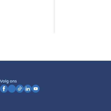
Volg ons
Facebook
Instagram
TikTok
LinkedIn
YouTube