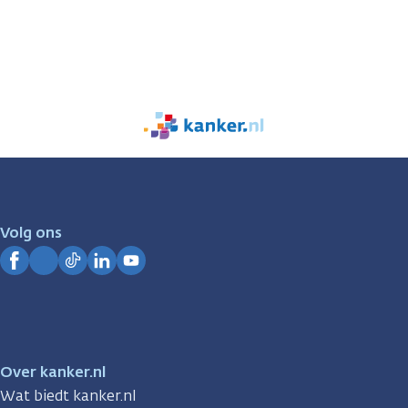
We
zijn
er
voor
je.
Volg ons
Kanker.nl
Facebook
Instagram
TikTok
LinkedIn
YouTube
Over kanker.nl
Wat biedt kanker.nl