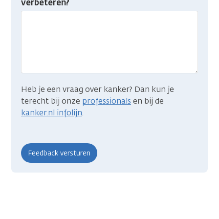
verbeteren?
gevonden
wat
je
zocht?
Heb je een vraag over kanker? Dan kun je
terecht bij onze
professionals
en bij de
kanker.nl infolijn
.