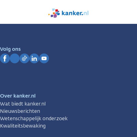
We
zijn
er
voor
je.
Volg ons
Kanker.nl
Facebook
Instagram
TikTok
LinkedIn
YouTube
Over kanker.nl
Wat biedt kanker.nl
Nieuwsberichten
Wetenschappelijk onderzoek
Kwaliteitsbewaking