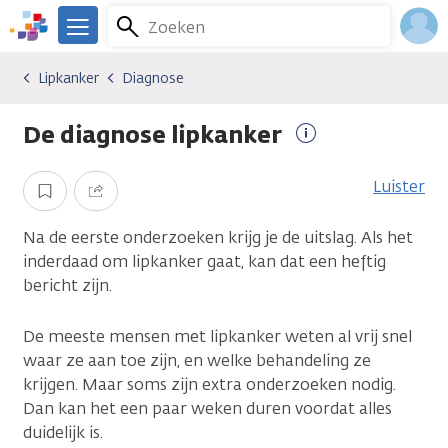
Overslaan
Zoeken
Menu
en
We
naar
zijn
Inlo
Lipkanker
Diagnose
Kankersoorten
Lipkanker
Diagnose
de
er
Acco
inhoud
voor
De diagnose lipkanker
gaan
je.
Meer
Kanker.nl
informatie
Luister
Opslaan
Delen
Na de eerste onderzoeken krijg je de uitslag. Als het
inderdaad om lipkanker gaat, kan dat een heftig
bericht zijn.
De meeste mensen met lipkanker weten al vrij snel
waar ze aan toe zijn, en welke behandeling ze
krijgen. Maar soms zijn extra onderzoeken nodig.
Dan kan het een paar weken duren voordat alles
duidelijk is.