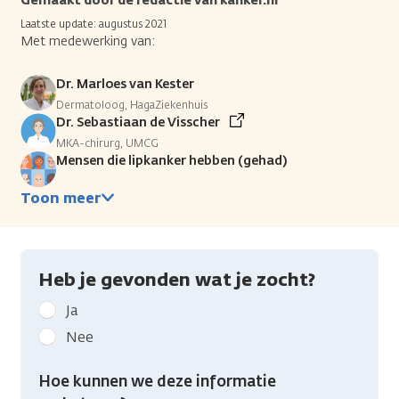
Gemaakt door de redactie van kanker.nl
Laatste update: augustus 2021
Met medewerking van:
Dr. Marloes van Kester
Dermatoloog, HagaZiekenhuis
Dr. Sebastiaan de Visscher
MKA-chirurg, UMCG
Mensen die lipkanker hebben (gehad)
Toon meer
Heb je gevonden wat je zocht?
Geef
Ja
kanker.nl
Nee
feedback:
Heb
Hoe kunnen we deze informatie
je