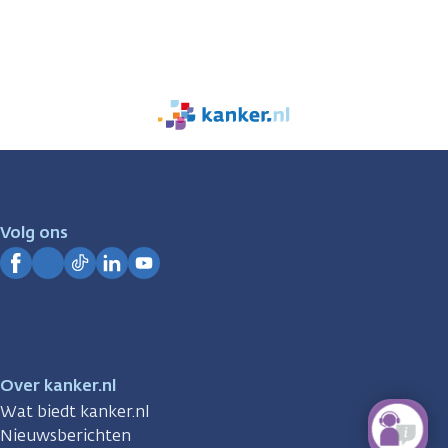
We
zijn
er
voor
je.
Volg ons
Kanker.nl
Facebook
Instagram
TikTok
LinkedIn
YouTube
Over kanker.nl
Wat biedt kanker.nl
Nieuwsberichten