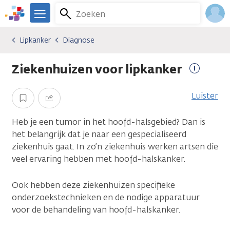
Overslaan
Zoeken
Menu
en
We
naar
zijn
Inlo
Lipkanker
Diagnose
Kankersoorten
Lipkanker
Diagnose
de
er
Acco
inhoud
voor
Ziekenhuizen voor lipkanker
gaan
je.
Meer
Kanker.nl
informat
Luister
Opslaan
Delen
Heb je een tumor in het hoofd-halsgebied? Dan is
het belangrijk dat je naar een gespecialiseerd
ziekenhuis gaat. In zo’n ziekenhuis werken artsen die
veel ervaring hebben met hoofd-halskanker.
Ook hebben deze ziekenhuizen specifieke
onderzoekstechnieken en de nodige apparatuur
voor de behandeling van hoofd-halskanker.