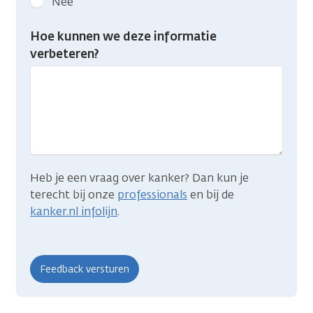
Nee
feedback:
Heb
Hoe kunnen we deze informatie
je
verbeteren?
gevonden
wat
je
zocht?
Heb je een vraag over kanker? Dan kun je
terecht bij onze
professionals
en bij de
kanker.nl infolijn
.