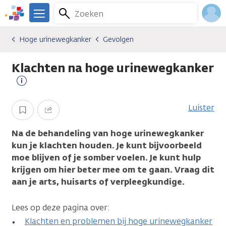
Overslaan
Zoeken
Menu
en
We
naar
zijn
Inlo
Hoge urinewegkanker
Gevolgen
Kankersoorten
Hoge urinewegkanker
Gevolgen
de
er
Acco
inhoud
voor
Klachten na hoge urinewegkanker
gaan
je.
Kanker.nl
Meer
informatie
Luister
Opslaan
Delen
Na de behandeling van hoge urinewegkanker
kun je klachten houden. Je kunt bijvoorbeeld
moe blijven of je somber voelen. Je kunt hulp
krijgen om hier beter mee om te gaan. Vraag dit
aan je arts, huisarts of verpleegkundige.
Lees op deze pagina over:
Klachten en problemen bij hoge urinewegkanker