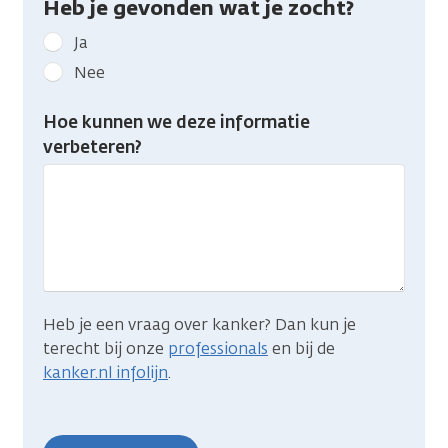
Heb je gevonden wat je zocht?
Geef
Ja
kanker.nl
Nee
feedback:
Heb
Hoe kunnen we deze informatie
je
verbeteren?
gevonden
wat
je
zocht?
Heb je een vraag over kanker? Dan kun je
terecht bij onze
professionals
en bij de
kanker.nl infolijn
.