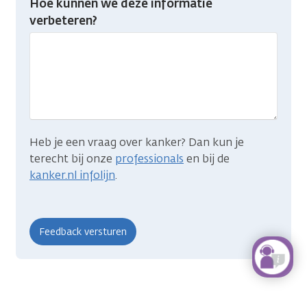
Hoe kunnen we deze informatie
je
verbeteren?
gevonden
wat
je
zocht?
Heb je een vraag over kanker? Dan kun je
terecht bij onze
professionals
en bij de
kanker.nl infolijn
.