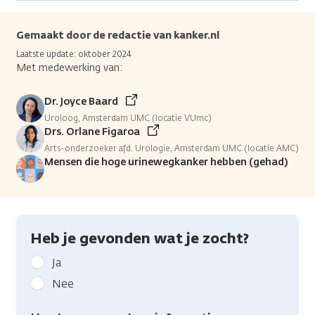
Gemaakt door de redactie van kanker.nl
Laatste update: oktober 2024
Met medewerking van:
Dr. Joyce Baard
Uroloog, Amsterdam UMC (locatie VUmc)
Drs. Orlane Figaroa
Arts-onderzoeker afd. Urologie, Amsterdam UMC (locatie AMC)
Mensen die hoge urinewegkanker hebben (gehad)
Heb je gevonden wat je zocht?
Geef
Ja
kanker.nl
Nee
feedback:
Heb