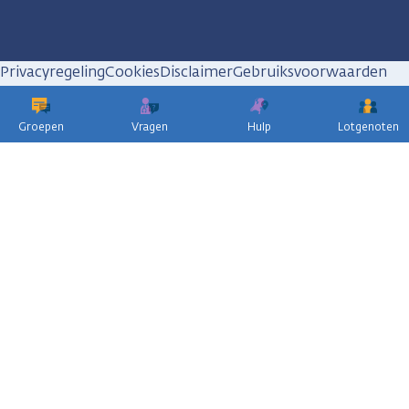
Privacyregeling
Cookies
Disclaimer
Gebruiksvoorwaarden
Huisregels
Groepen
Vragen
Hulp
Lotgenoten
KWF
kankerbestrijding