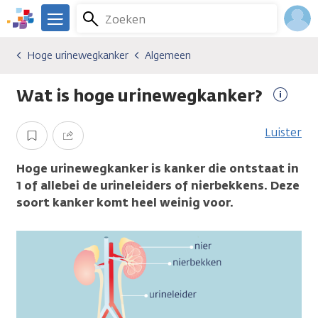
Overslaan
Zoeken
Menu
en
We
naar
zijn
Inlo
Hoge urinewegkanker
Algemeen
Kankersoorten
Hoge urinewegkanker
Algemeen
de
er
Acco
inhoud
voor
Wat is hoge urinewegkanker?
gaan
je.
Meer
Kanker.nl
inform
Luister
Opslaan
Delen
Hoge urinewegkanker is kanker die ontstaat in
1 of allebei de urineleiders of nierbekkens. Deze
soort kanker komt heel weinig voor.