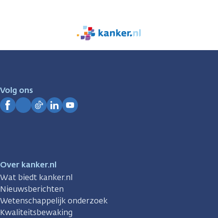
We
zijn
er
voor
je.
Volg ons
Kanker.nl
Facebook
Instagram
TikTok
LinkedIn
YouTube
Over kanker.nl
Wat biedt kanker.nl
Nieuwsberichten
Wetenschappelijk onderzoek
Kwaliteitsbewaking