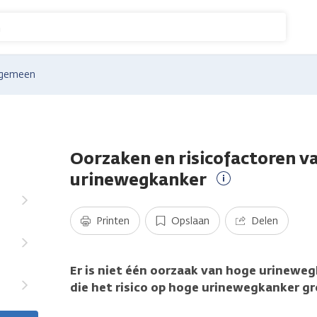
n
lgemeen
Oorzaken en risicofactoren v
urinewegkanker
Meer
informatie
Printen
Opslaan
Delen
Er is niet één oorzaak van hoge urineweg
die het risico op hoge urinewegkanker g