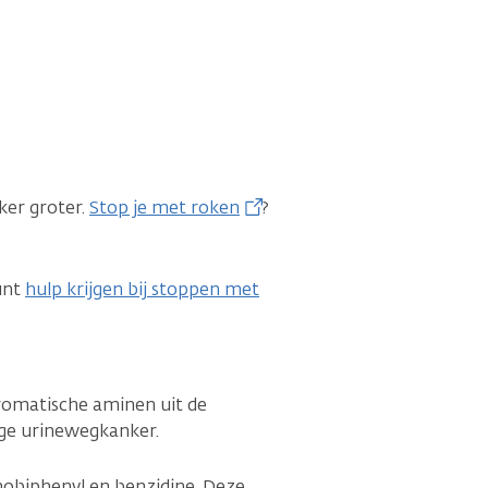
ker groter.
Stop je met roken
?
kunt
hulp krijgen bij stoppen met
aromatische aminen uit de
ge urinewegkanker.
obiphenyl en benzidine. Deze