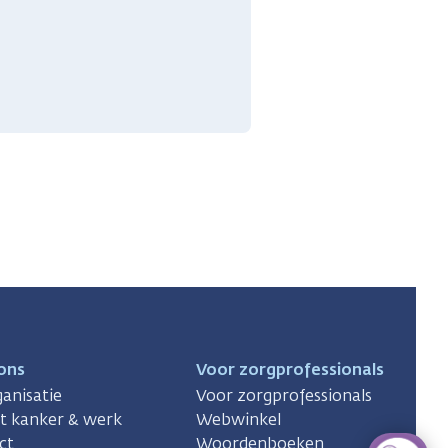
ons
Voor zorgprofessionals
anisatie
Voor zorgprofessionals
ct kanker & werk
Webwinkel
ct
Woordenboeken