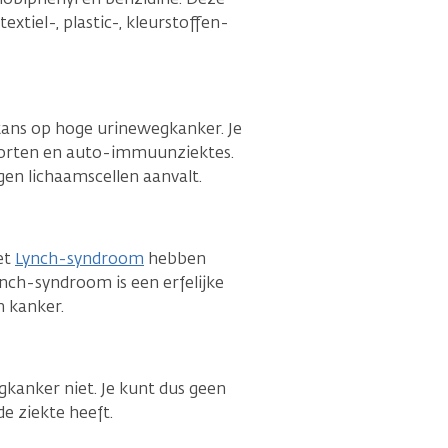
xtiel-, plastic-, kleurstoffen-
kans op hoge urinewegkanker. Je
soorten en auto-immuunziektes.
igen lichaamscellen aanvalt.
et
Lynch-syndroom
hebben
nch-syndroom is een erfelijke
n kanker.
gkanker niet. Je kunt dus geen
e ziekte heeft.