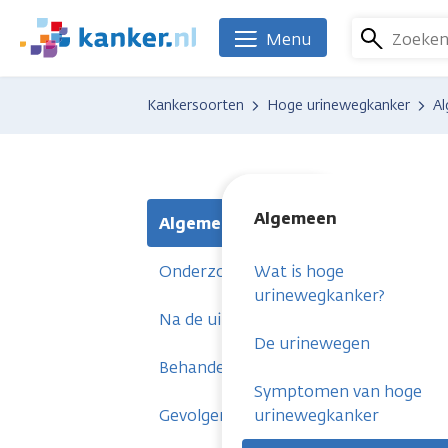
Overslaan
en
Zoeke
Menu
We
naar
zijn
de
er
Kankersoorten
Hoge urinewegkanker
A
inhoud
voor
gaan
je.
Kanker.nl
Algemeen
Algemeen
Onderzoeken
Wat is hoge
urinewegkanker?
Na de uitslag
De urinewegen
Behandelingen
Symptomen van hoge
Gevolgen
urinewegkanker