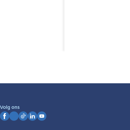
Volg ons
Facebook
Instagram
TikTok
LinkedIn
YouTube