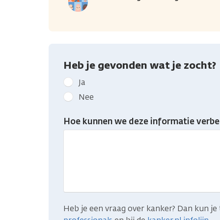
Heb je gevonden wat je zocht?
Geef
Ja
kanker.nl
Nee
feedback:
Heb
Hoe kunnen we deze informatie verbe
je
gevonden
wat
je
zocht?
Heb je een vraag over kanker? Dan kun je 