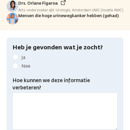
Drs. Orlane Figaroa
Arts-onderzoeker afd. Urologie, Amsterdam UMC (locatie AMC)
Mensen die hoge urinewegkanker hebben (gehad)
Heb je gevonden wat je zocht?
Geef
Ja
kanker.nl
Nee
feedback:
Heb
Hoe kunnen we deze informatie
je
verbeteren?
gevonden
wat
je
zocht?