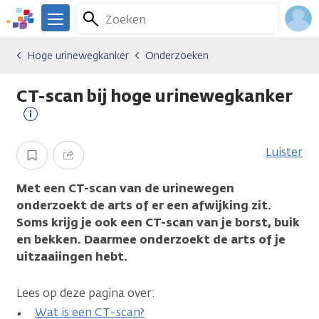
Overslaan
Zoeken
Menu
en
We
naar
zijn
Inlo
Hoge urinewegkanker
Onderzoeken
Kankersoorten
Hoge urinewegkanker
Onderzoeken
de
er
Acco
inhoud
voor
CT-scan bij hoge urinewegkanker
gaan
je.
Kanker.nl
Meer
informatie
Luister
Opslaan
Delen
Met een CT-scan van de urinewegen
onderzoekt de arts of er een afwijking zit.
Soms krijg je ook een CT-scan van je borst, buik
en bekken. Daarmee onderzoekt de arts of je
uitzaaiingen hebt.
Lees op deze pagina over:
Wat is een CT-scan?