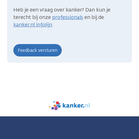
Heb je een vraag over kanker? Dan kun je
terecht bij onze
professionals
en bij de
kanker.nl infolijn
.
We
zijn
er
voor
je.