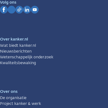
Volg ons
Kanker.nl
Facebook
Instagram
TikTok
LinkedIn
YouTube
Over kanker.nl
Wat biedt kanker.nl
Nieuwsberichten
Wetenschappelijk onderzoek
Kwaliteitsbewaking
Over ons
De organisatie
Project kanker & werk