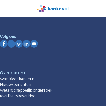
We
zijn
er
voor
je.
Volg ons
Kanker.nl
Facebook
Instagram
TikTok
LinkedIn
YouTube
Over kanker.nl
Wat biedt kanker.nl
Nieuwsberichten
Wetenschappelijk onderzoek
Kwaliteitsbewaking