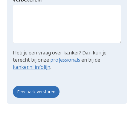
gevonden
wat
je
zocht?
Heb je een vraag over kanker? Dan kun je
terecht bij onze
professionals
en bij de
kanker.nl infolijn
.