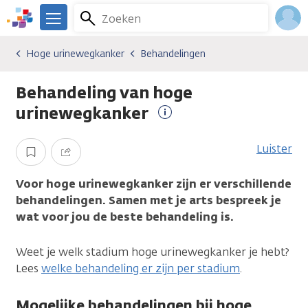
Overslaan
Zoeken
Menu
en
We
naar
zijn
Inlo
Hoge urinewegkanker
Behandelingen
Kankersoorten
Hoge urinewegkanker
Behandelingen
de
er
Acco
inhoud
voor
Behandeling van hoge
gaan
je.
Kanker.nl
urinewegkanker
Meer
informatie
Luister
Opslaan
Delen
Voor hoge urinewegkanker zijn er verschillende
behandelingen. Samen met je arts bespreek je
wat voor jou de beste behandeling is.
Weet je welk stadium hoge urinewegkanker je hebt?
Lees
welke behandeling er zijn per stadium
.
Mogelijke behandelingen bij hoge