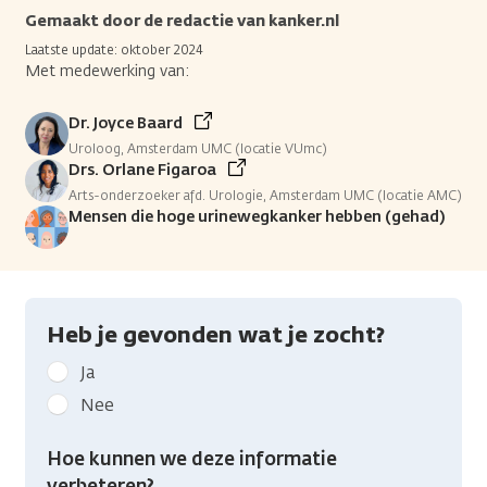
Gemaakt door de redactie van kanker.nl
Laatste update: oktober 2024
Met medewerking van:
Dr. Joyce Baard
Uroloog, Amsterdam UMC (locatie VUmc)
Drs. Orlane Figaroa
Arts-onderzoeker afd. Urologie, Amsterdam UMC (locatie AMC)
Mensen die hoge urinewegkanker hebben (gehad)
Heb je gevonden wat je zocht?
Geef
Ja
kanker.nl
Nee
feedback:
Heb
Hoe kunnen we deze informatie
je
verbeteren?