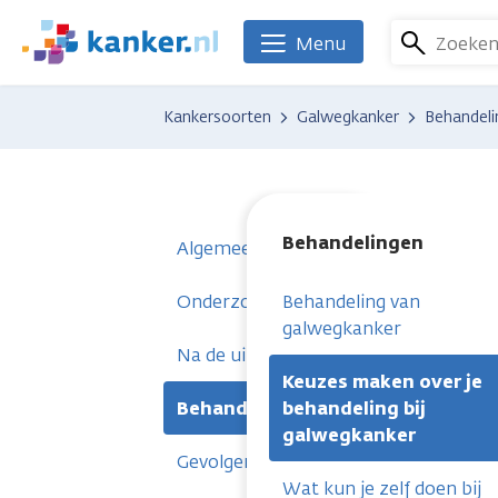
Overslaan
en
Zoeke
Menu
We
naar
zijn
de
er
Kankersoorten
Galwegkanker
Behandeli
inhoud
voor
gaan
je.
Kanker.nl
Behandelingen
Algemeen
Onderzoeken
Behandeling van
galwegkanker
Na de uitslag
Keuzes maken over je
Behandelingen
behandeling bij
galwegkanker
Gevolgen
Wat kun je zelf doen bij