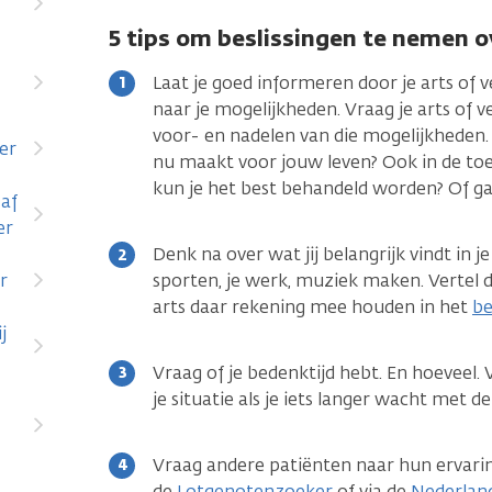
5 tips om beslissingen te nemen o
Laat je goed informeren door je arts of v
naar je mogelijkheden. Vraag je arts of v
voor- en nadelen van die mogelijkheden.
er
nu maakt voor jouw leven? Ook in de to
kun je het best behandeld worden? Of ga
 af
er
Denk na over wat jij belangrijk vindt in je
r
sporten, je werk, muziek maken. Vertel d
arts daar rekening mee houden in het
be
j
Vraag of je bedenktijd hebt. En hoeveel
je situatie als je iets langer wacht met d
Vraag andere patiënten naar hun ervaring
de
Lotgenotenzoeker
of via de
Nederland