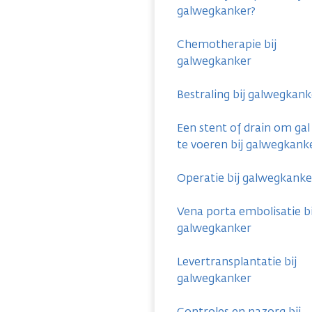
galwegkanker?
Chemotherapie bij
galwegkanker
Bestraling bij galwegkank
Een stent of drain om gal
te voeren bij galwegkank
Operatie bij galwegkanke
Vena porta embolisatie bi
galwegkanker
Levertransplantatie bij
galwegkanker
Controles en nazorg bij