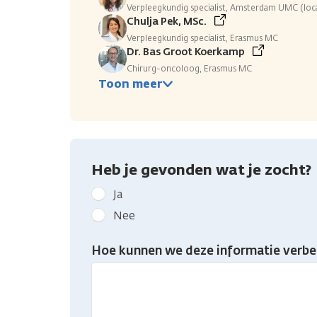
Verpleegkundig specialist, Amsterdam UMC (lo
Chulja Pek, MSc.
Verpleegkundig specialist, Erasmus MC
Dr. Bas Groot Koerkamp
Chirurg-oncoloog, Erasmus MC
Toon meer
Heb je gevonden wat je zocht?
Geef
Ja
kanker.nl
Nee
feedback:
Heb
Hoe kunnen we deze informatie verbe
je
gevonden
wat
je