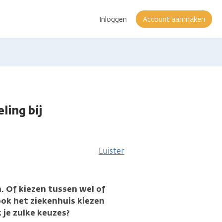
Inloggen
Account aanmaken
ling bij
Luister
. Of kiezen tussen wel of
ook het ziekenhuis kiezen
 je zulke keuzes?