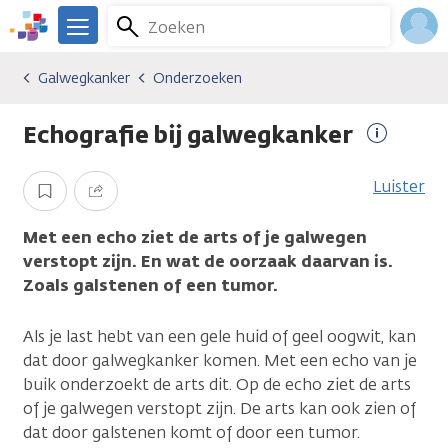
Overslaan
Zoeken
Menu
en
We
naar
zijn
Inlo
Galwegkanker
Onderzoeken
Kankersoorten
Galwegkanker
Onderzoeken
de
er
Acco
inhoud
voor
Echografie bij galwegkanker
gaan
je.
Meer
Kanker.nl
informat
Luister
Opslaan
Delen
Met een echo ziet de arts of je galwegen
verstopt zijn. En wat de oorzaak daarvan is.
Zoals galstenen of een tumor.
Als je last hebt van een gele huid of geel oogwit, kan
dat door galwegkanker komen. Met een echo van je
buik onderzoekt de arts dit. Op de echo ziet de arts
of je galwegen verstopt zijn. De arts kan ook zien of
dat door galstenen komt of door een tumor.