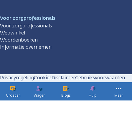
Voor zorgprofessionals
Voor zorgprofessionals
Webwinkel
Woordenboeken
Informatie overnemen
Privacyregeling
Cookies
Disclaimer
Gebruiksvoorwaarden
Huisregels
Groepen
Vragen
Blogs
Hulp
Meer
KWF
kankerbestrijding