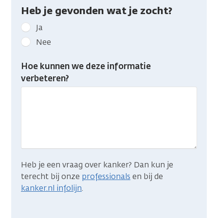
Heb je gevonden wat je zocht?
Geef
Ja
kanker.nl
Nee
feedback:
Heb
Hoe kunnen we deze informatie
je
verbeteren?
gevonden
wat
je
zocht?
Heb je een vraag over kanker? Dan kun je
terecht bij onze
professionals
en bij de
kanker.nl infolijn
.