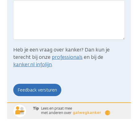
wat
je
zocht?
Heb je een vraag over kanker? Dan kun je
terecht bij onze
professionals
en bij de
kanker.nl infolijn
.