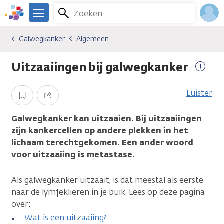
Overslaan
Zoeken
Menu
en
We
naar
zijn
Inlo
Galwegkanker
Algemeen
Kankersoorten
Galwegkanker
Algemeen
de
er
Acco
inhoud
voor
Uitzaaiingen bij galwegkanker
gaan
je.
Meer
Kanker.nl
infor
Luister
Opslaan
Delen
Galwegkanker kan uitzaaien. Bij uitzaaiingen
zijn kankercellen op andere plekken in het
lichaam terechtgekomen. Een ander woord
voor uitzaaiing is metastase.
Als galwegkanker uitzaait, is dat meestal als eerste
naar de lymfeklieren in je buik. Lees op deze pagina
over:
Wat is een uitzaaiing?