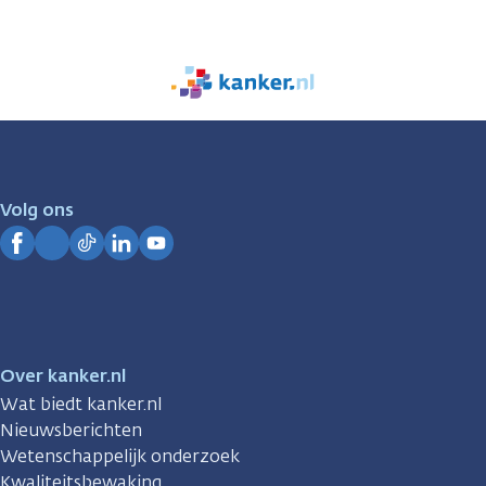
We
zijn
er
voor
je.
Volg ons
Kanker.nl
Facebook
Instagram
TikTok
LinkedIn
YouTube
Over kanker.nl
Wat biedt kanker.nl
Nieuwsberichten
Wetenschappelijk onderzoek
Kwaliteitsbewaking