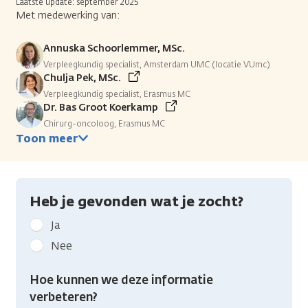
Laatste update: september 2025
Met medewerking van:
Annuska Schoorlemmer, MSc.
Verpleegkundig specialist, Amsterdam UMC (locatie VUmc)
Chulja Pek, MSc.
Verpleegkundig specialist, Erasmus MC
Dr. Bas Groot Koerkamp
Chirurg-oncoloog, Erasmus MC
Toon meer
Heb je gevonden wat je zocht?
Geef
Ja
kanker.nl
Nee
feedback:
Heb
Hoe kunnen we deze informatie
je
verbeteren?
gevonden