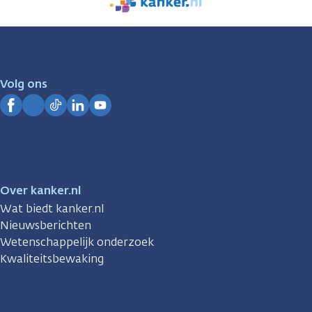
We
zijn
er
voor
je.
Volg ons
Kanker.nl
Facebook
Instagram
TikTok
LinkedIn
YouTube
Over kanker.nl
Wat biedt kanker.nl
Nieuwsberichten
Wetenschappelijk onderzoek
Kwaliteitsbewaking