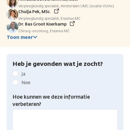
Verpleegkundig specialist, Amsterdam UMC (locatie VUmc)
Chulja Pek, MSc.
Verpleegkundig specialist, Erasmus MC
Dr. Bas Groot Koerkamp
Chirurg-oncoloog, Erasmus MC
Toon meer
Heb je gevonden wat je zocht?
Geef
Ja
kanker.nl
Nee
feedback:
Heb
Hoe kunnen we deze informatie
je
verbeteren?
gevonden
wat
je