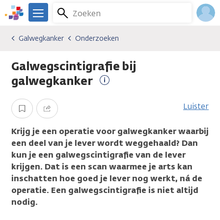
Overslaan
Zoeken
Menu
en
We
naar
zijn
Inlo
Galwegkanker
Onderzoeken
Kankersoorten
Galwegkanker
Onderzoeken
de
er
Acco
inhoud
voor
Galwegscintigrafie bij
gaan
je.
Kanker.nl
galwegkanker
Meer
informatie
Luister
Opslaan
Delen
Krijg je een operatie voor galwegkanker waarbij
een deel van je lever wordt weggehaald? Dan
kun je een galwegscintigrafie van de lever
krijgen. Dat is een scan waarmee je arts kan
inschatten hoe goed je lever nog werkt, ná de
operatie. Een galwegscintigrafie is niet altijd
nodig.