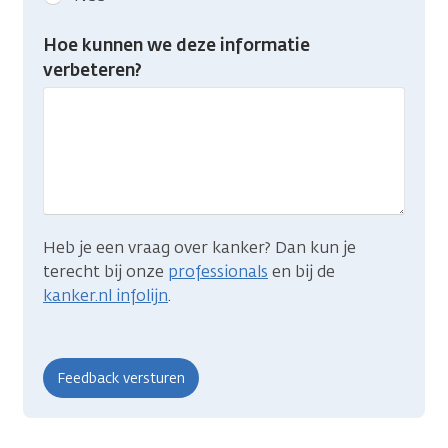
feedback:
Heb
Hoe kunnen we deze informatie
je
verbeteren?
gevonden
wat
je
zocht?
Heb je een vraag over kanker? Dan kun je
terecht bij onze
professionals
en bij de
kanker.nl infolijn
.