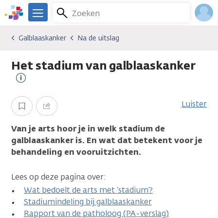
Overslaan
Zoeken
Menu
en
We
naar
zijn
Inlo
Galblaaskanker
Na de uitslag
Kankersoorten
Galblaaskanker
Na de uitslag
de
er
Acco
inhoud
voor
Het stadium van galblaaskanker
gaan
je.
Kanker.nl
Meer
informatie
Luister
Opslaan
Delen
Van je arts hoor je in welk stadium de
galblaaskanker is. En wat dat betekent voor je
behandeling en vooruitzichten.
Lees op deze pagina over:
Wat bedoelt de arts met ‘stadium’?
Stadiumindeling bij galblaaskanker
Rapport van de patholoog (PA-verslag)