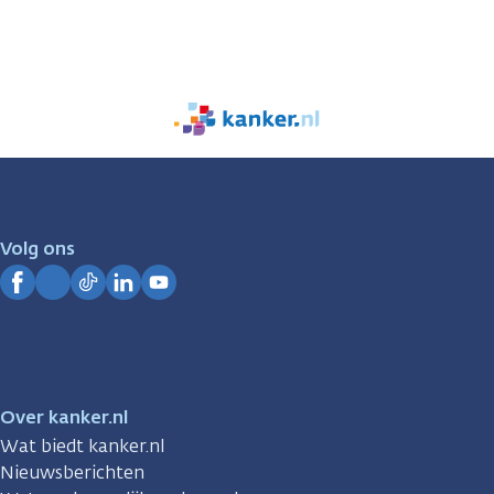
We
zijn
er
voor
je.
Volg ons
Kanker.nl
Facebook
Instagram
TikTok
LinkedIn
YouTube
Over kanker.nl
Wat biedt kanker.nl
Nieuwsberichten