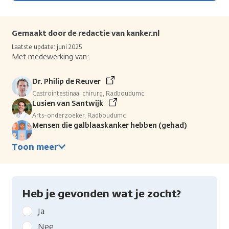
Gemaakt door de redactie van kanker.nl
Laatste update: juni 2025
Met medewerking van:
Dr. Philip de Reuver
Gastrointestinaal chirurg, Radboudumc
Lusien van Santwijk
Arts-onderzoeker, Radboudumc
Mensen die galblaaskanker hebben (gehad)
Toon meer
Heb je gevonden wat je zocht?
Geef
Ja
kanker.nl
Nee