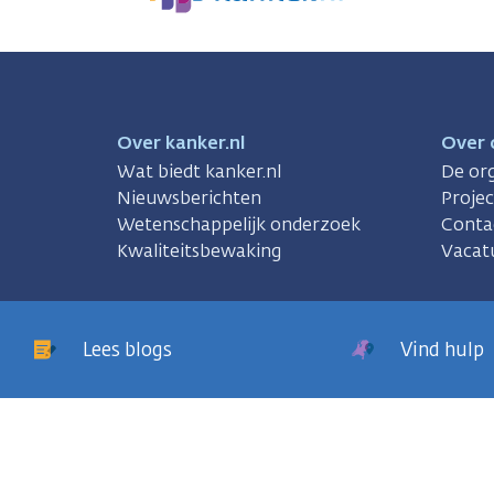
We
zijn
er
voor
je.
Kanker.nl
Over kanker.nl
Over 
Wat biedt kanker.nl
De org
Nieuwsberichten
Proje
Wetenschappelijk onderzoek
Conta
Kwaliteitsbewaking
Vacat
Lees blogs
Vind hulp
sregels