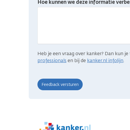
Hoe kunnen we deze informatie verbe
je
gevonden
wat
je
zocht?
Heb je een vraag over kanker? Dan kun je 
professionals
en bij de
kanker.nl infolijn
.