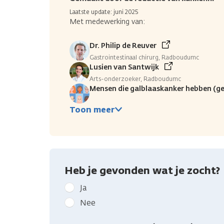
Laatste update: juni 2025
Met medewerking van:
Dr. Philip de Reuver
Gastrointestinaal chirurg, Radboudumc
Lusien van Santwijk
Arts-onderzoeker, Radboudumc
Mensen die galblaaskanker hebben (g
Toon meer
Heb je gevonden wat je zocht?
Geef
Ja
kanker.nl
Nee
feedback:
Heb