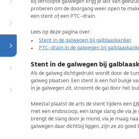
Bij verstopte galwegen krijg je last van geelzu
proberen om de doorgang weer open te maken
een stent of een PTC-drain.
Lees op deze pagina over:
Stent in de galwegen bij galblaaskanker
PTC-drain in de galwegen bij galblaaskank
Stent in de galwegen bij galblaas
Als de galweg dichtgedrukt wordt door de tumo
galweg plaatsen. Een stent is een hol buisje van
in je galwegen zit, stroomt de gal door het bu
Meestal plaatst de arts de stent tijdens een
E
met een endoscoop, een lange slang die via je
brengt de slang door je mond, via je maag n
galwegen daar dichtbij liggen, zijn ze zo goed t