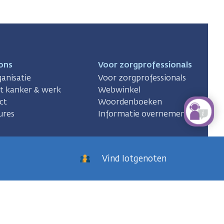
ons
Voor zorgprofessionals
anisatie
Voor zorgprofessionals
ct kanker & werk
Webwinkel
ct
Woordenboeken
ures
Informatie overnemen
Vind lotgenoten
KWF
kankerbestrijding