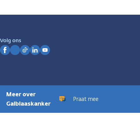
Volg ons
Facebook
Instagram
TikTok
LinkedIn
YouTube
Meer over
Praat mee
Galblaaskanker
Privacyregeling
Cookies
Disclaimer
Gebruiksvoorwaarden
Hui