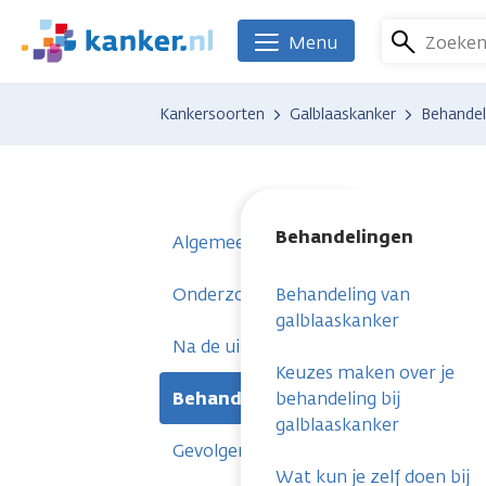
Overslaan
en
Zoeke
Menu
We
naar
zijn
de
er
Kankersoorten
Galblaaskanker
Behandel
inhoud
voor
gaan
je.
Kanker.nl
Behandelingen
Algemeen
Onderzoeken
Behandeling van
galblaaskanker
Na de uitslag
Keuzes maken over je
Behandelingen
behandeling bij
galblaaskanker
Gevolgen
Wat kun je zelf doen bij