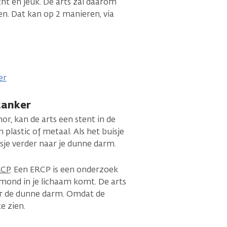
cht en jeuk. De arts zal daarom
. Dat kan op 2 manieren, via
er
kanker
r, kan de arts een stent in de
 plastic of metaal. Als het buisje
isje verder naar je dunne darm.
RCP
. Een ERCP is een onderzoek
 mond in je lichaam komt. De arts
aar de dunne darm. Omdat de
e zien.