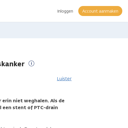
Inloggen
Account aanmaken
askanker
Meer
informatie
Luister
 erin niet weghalen. Als de
l een stent of PTC-drain